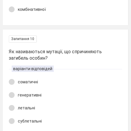
комбінативної
Запитання 10
Як називаються мутації, що спричиняють
загибель особин?
варіанти відповідей
соматичні
генеративні
летальні
сублетальні