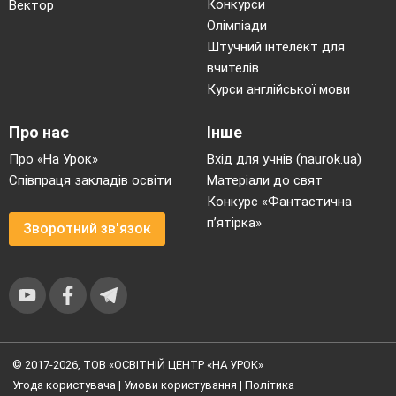
Конкурси
Вектор
Олімпіади
Штучний інтелект для
вчителів
Курси англійської мови
Про нас
Інше
Про «На Урок»
Вхід для учнів (naurok.ua)
Співпраця закладів освіти
Матеріали до свят
Конкурс «Фантастична
п’ятірка»
Зворотний зв'язок
© 2017-2026, ТОВ «ОСВІТНІЙ ЦЕНТР «НА УРОК»
Угода користувача
|
Умови користування
|
Політика