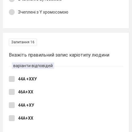
Зчеплені з Y хромосомою
Запитання 16
Вкажіть правильний запис каріотипу людини
варіанти відповідей
44А +ХХУ
46А+ХХ
44А +ХУ
44А+ХХ