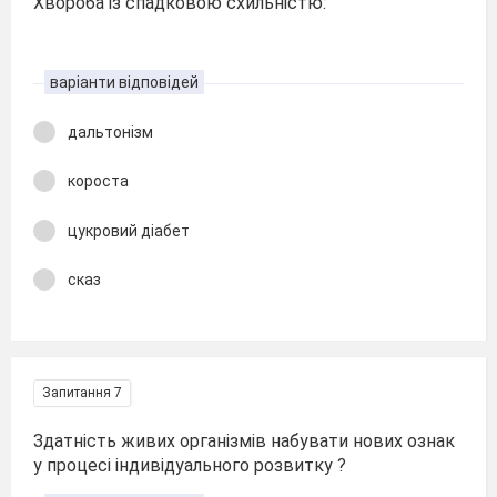
Хвороба із спадковою схильністю:
варіанти відповідей
дальтонізм
короста
цукровий діабет
сказ
Запитання 7
Здатність живих організмів набувати нових ознак
у процесі індивідуального розвитку ?