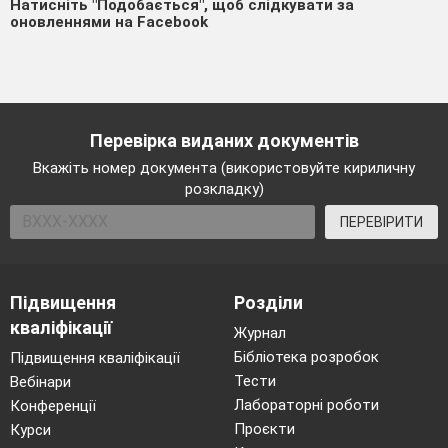
Натисніть "Подобається", щоб слідкувати за
оновленнями на Facebook
Перевірка виданих документів
Вкажіть номер документа (використовуйте кириличну
розкладку)
ПЕРЕВІРИТИ
Підвищення
Розділи
кваліфікації
Журнал
Бібліотека розробок
Підвищення кваліфікації
Тести
Вебінари
Лабораторні роботи
Конференції
Проєкти
Курси