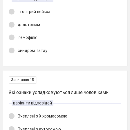
гострий лейкоз
дальтонізм
гемофілія
синдром Патау
Запитання 15
Які ознаки успадковуються лише чоловіками
варіанти відповідей
Зчеплені з X хромосомою
Зчеплені з аутосомою