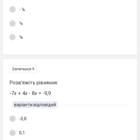
- ¼
⅕
⅙
Запитання 9
Розв'яжіть рівняння:
-7
х
+ 4
х
- 8
х
= -9,9
варіанти відповідей
-0,8
0,1