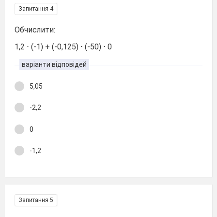
Запитання 4
Обчислити:
1,2 ⋅ (-1) + (-0,125) ⋅ (-50) ⋅ 0
варіанти відповідей
5,05
-2,2
0
-1,2
Запитання 5