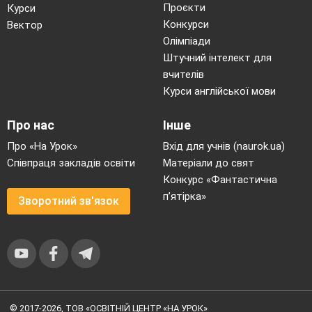
Проєкти
Курси
Конкурси
Вектор
Олімпіади
Штучний інтелект для
вчителів
Курси англійської мови
Про нас
Інше
Про «На Урок»
Вхід для учнів (naurok.ua)
Співпраця закладів освіти
Матеріали до свят
Конкурс «Фантастична
п’ятірка»
Зворотний зв'язок
© 2017-2026, ТОВ «ОСВІТНІЙ ЦЕНТР «НА УРОК»