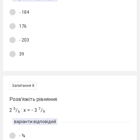
- 184
176
- 203
39
Запитання 8
Розв'яжіть рівняння:
5
7
2
/
: х = - 3
/
6
9
варіанти відповідей
- ¾