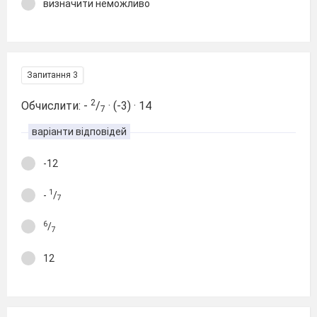
визначити неможливо
Запитання 3
2
Обчислити: -
/
· (-3) · 14
7
варіанти відповідей
-12
1
-
/
7
6
/
7
12