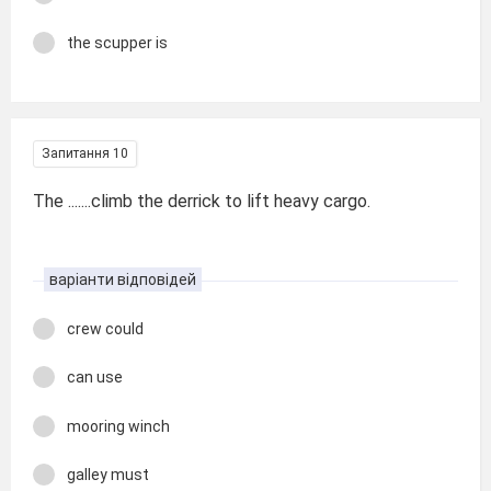
the scupper is
Запитання 10
The .......climb the derrick to lift heavy cargo.
варіанти відповідей
crew could
can use
mooring winch
galley must