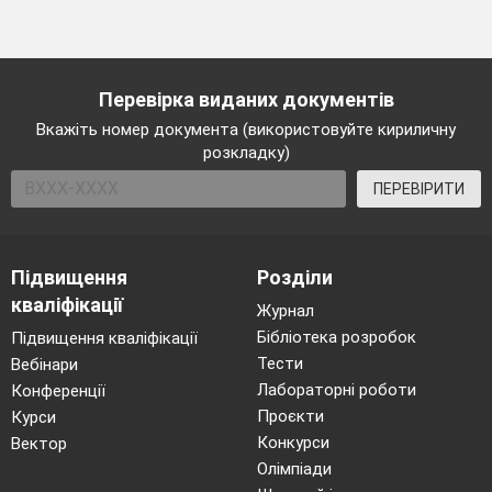
Перевірка виданих документів
Вкажіть номер документа (використовуйте кириличну
розкладку)
ПЕРЕВІРИТИ
Підвищення
Розділи
кваліфікації
Журнал
Бібліотека розробок
Підвищення кваліфікації
Тести
Вебінари
Лабораторні роботи
Конференції
Проєкти
Курси
Конкурси
Вектор
Олімпіади