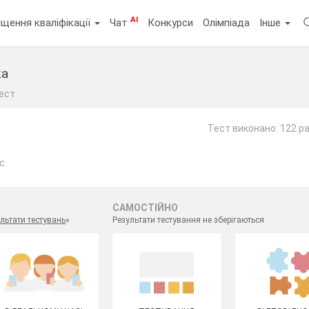
AI
щення кваліфікації
Чат
Конкурси
Олімпіада
Інше
ка
ест
Тест виконано: 122 р
ас
САМОСТІЙНО
льтати тестувань
»
Результати тестування не зберігаються