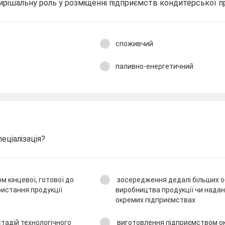
вирішальну роль у розміщенні підприємств кондитерської 
споживчий
паливно-енергетичний
еціалізація?
 кінцевої, готової до
зосередження дедалі більших о
истання продукції
виробництва продукції чи надан
окремих підприємствах
тадій технологічного
виготовлення підприємством о