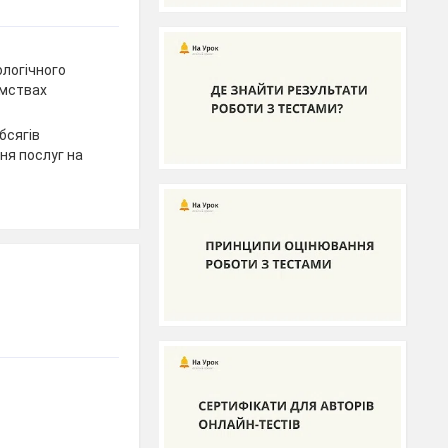
ологічного
ємствах
бсягів
ня послуг на