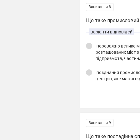
Запитання 8
Що таке промисловий
варіанти відповідей
переважно велике мі
розташованих міст з
підприємств, частин
поєднання промислов
центрів, яке має чіт
Запитання 9
Що таке постадійна спе