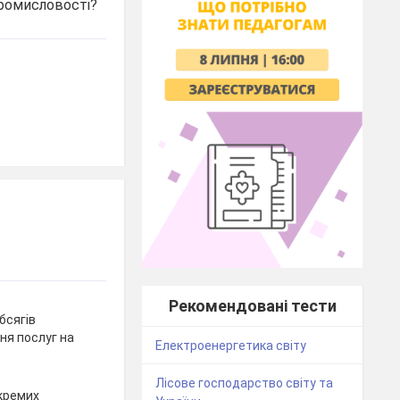
промисловості?
Рекомендовані тести
бсягів
ня послуг на
Електроенергетика світу
Лісове господарство світу та
кремих