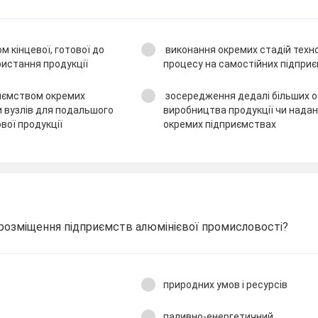
 кінцевої, готової до
виконання окремих стадій техн
истання продукції
процесу на самостійних підпри
иємством окремих
зосередження дедалі більших о
и вузлів для подальшого
виробництва продукції чи надан
вої продукції
окремих підприємствах
 розміщення підприємств алюмінієвої промисловості?
природних умов і ресурсів
паливно-енергетичний