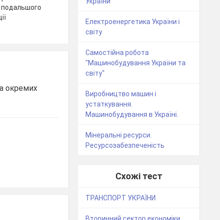
України
я подальшого
ії
Електроенергетика України і
світу
Самостійна робота
"Машинобудування України та
світу"
на окремих
Виробництво машин і
устаткування.
Машинобудування в Україні.
Мінеральні ресурси.
Ресурсозабезпеченість
Схожі тест
ТРАНСПОРТ УКРАЇНИ
Вторинний сектор економіки