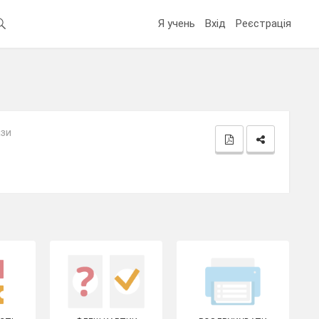
Я учень
Вхід
Реєстрація
ази