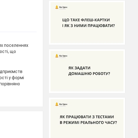
их поселеннях
ості, що
ідприємств
ості у формі
 порівняно