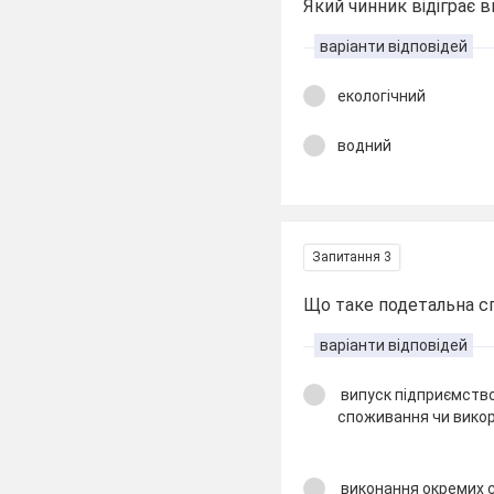
Який чинник відіграє 
варіанти відповідей
екологічний
водний
Запитання 3
Що таке подетальна сп
варіанти відповідей
випуск підприємством
споживання чи викор
виконання окремих с