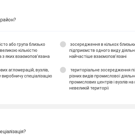
 район?
сто або група близько
зосередження в кількох близьк
 великою кількістю
підприємств одного виду діяльн
а з яких взаємопов’язана
найчастіше взаємопов’язані
их агломерацій, вузлів,
територіальне зосередження п
ку виробничу спеціалізацію
різних видів промислової діяльн
промислових центрів і вузлів на
невеликій території
ціалізація?