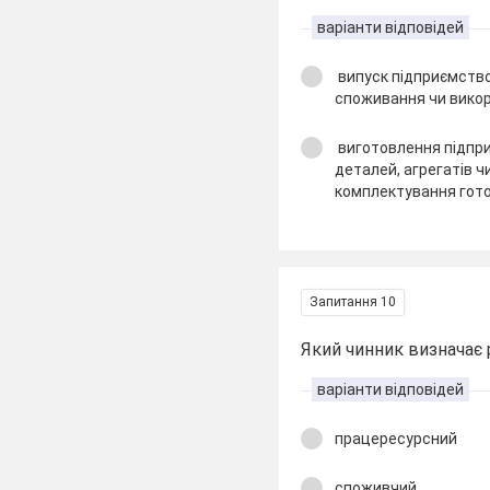
варіанти відповідей
випуск підприємством
споживання чи викор
виготовлення підпр
деталей, агрегатів ч
комплектування гото
Запитання 10
Який чинник визначає
варіанти відповідей
працересурсний
споживчий