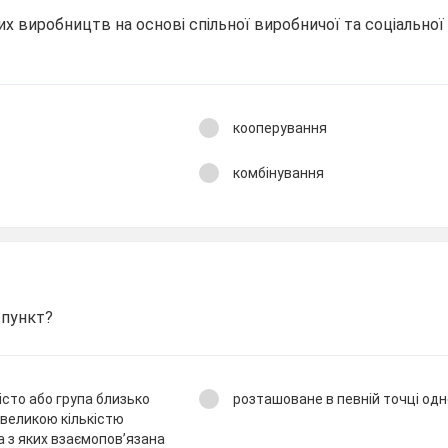
их виробництв на основі спільної виробничої та соціальної
кооперування
комбінування
 пункт?
сто або група близько
розташоване в певній точці од
 великою кількістю
а з яких взаємопов’язана