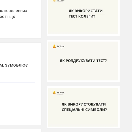
их поселеннях
ості, що
ом, зумовлює