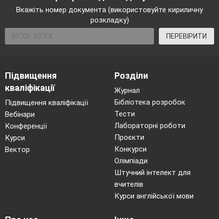
Вкажіть номер документа (використовуйте кириличну
розкладку)
ПЕРЕВІРИТИ
Підвищення
Розділи
кваліфікації
Журнал
Бібліотека розробок
Підвищення кваліфікації
Тести
Вебінари
Лабораторні роботи
Конференції
Проєкти
Курси
Конкурси
Вектор
Олімпіади
Штучний інтелект для
вчителів
Курси англійської мови