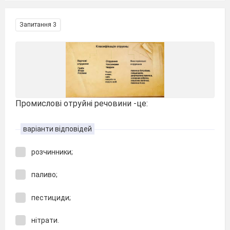
Запитання 3
Промислові отруйні речовини -це:
варіанти відповідей
розчинники;
паливо;
пестициди;
нітрати.