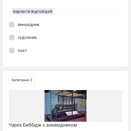
варіанти відповідей
винахідник
художник
поет
Запитання 2
Чарлз Беббідж є винахідником