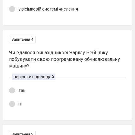
у вісімковій системі числення
Запитання 4
Чи вдалося винахідникові Чарлзу Беббіджу
побудувати свою програмовану обчислювальну
машину?
варіанти відповідей
так
ні
Запитання 5