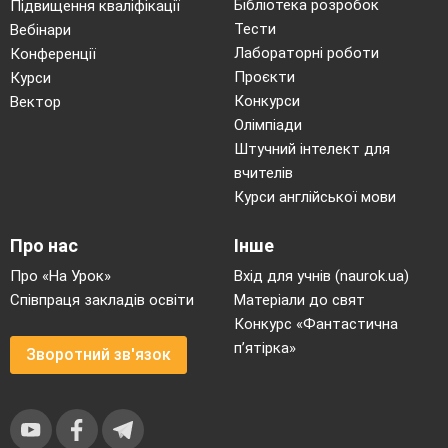
Бібліотека розробок
Підвищення кваліфікації
Тести
Вебінари
Лабораторні роботи
Конференції
Проєкти
Курси
Конкурси
Вектор
Олімпіади
Штучний інтелект для
вчителів
Курси англійської мови
Про нас
Інше
Про «На Урок»
Вхід для учнів (naurok.ua)
Співпраця закладів освіти
Матеріали до свят
Конкурс «Фантастична
п’ятірка»
Зворотний зв'язок