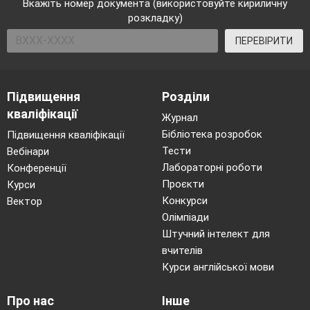
Вкажіть номер документа (використовуйте кириличну
розкладку)
ПЕРЕВІРИТИ
Підвищення
Розділи
кваліфікації
Журнал
Бібліотека розробок
Підвищення кваліфікації
Тести
Вебінари
Лабораторні роботи
Конференції
Проєкти
Курси
Конкурси
Вектор
Олімпіади
Штучний інтелект для
вчителів
Курси англійської мови
Про нас
Інше