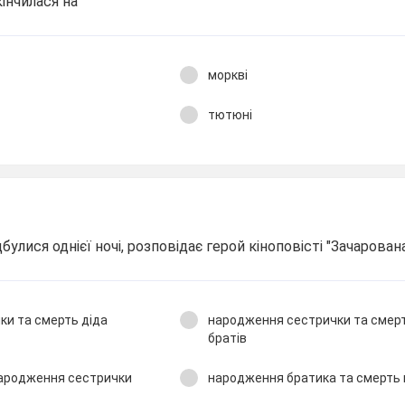
інчилася на
моркві
тютюні
ідбулися однієї ночі, розповідає герой кіноповісті "Зачарова
ки та смерть діда
народження сестрички та смер
братів
народження сестрички
народження братика та смерть