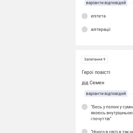
варіанти відповідей
епітета
алітерації
Запитання 9
Герої повісті
дід Семен
варіанти відповідей
"Весь у полоні у сумн
якоюсь внутрішньою
і почуттів"
"Нічого в світі я так