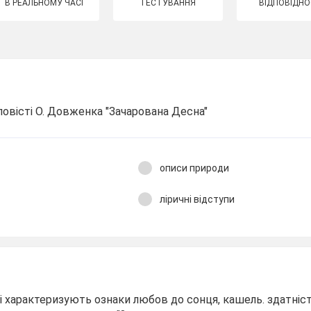
В РЕАЛЬНОМУ ЧАСІ
ТЕСТУВАННЯ
ВІДПОВІДНО
повісті О. Довженка "Зачарована Десна"
описи природи
ліричні відступи
ті характеризують ознаки любов до сонця, кашель. здатні