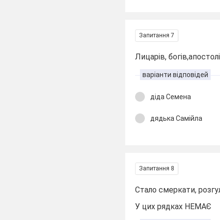
Запитання 7
Лицарів, богів,апостол
варіанти відповідей
діда Семена
дядька Самійла
Запитання 8
Стало смеркати, розгу
У цих рядках НЕМАЄ