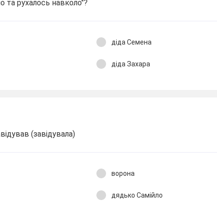
ло та рухалось навколо"?
діда Семена
діда Захара
відував (завідувала)
ворона
дядько Самійло