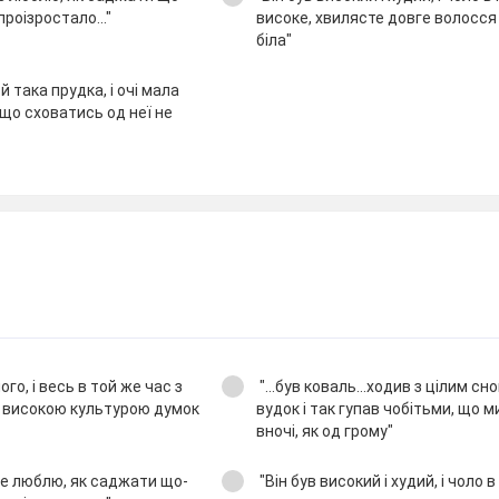
роізростало..."
високе, хвилясте довге волосся
біла"
 така прудка, і очі мала
, що сховатись од неї не
ого, і весь в той же час з
"...був коваль...ходив з цілим с
 високою культурою думок
вудок і так гупав чобітьми, що 
вночі, як од грому"
к не люблю, як саджати що-
"Він був високий і худий, і чоло 