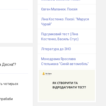
Євген Маланюк. Поезія
Ліна Костенко. Поезії. "Маруся
Чурай"
Підсумковий тест (Ліна
Костенко, Василь Стус)
Література до ЗНО
Монодрама Ярослава
Стельмаха "Синій автомобіль"
на Десна"?
ть чотирьох
 прабаби