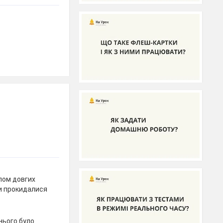
опом довгих
ми прокидалися
 нього було