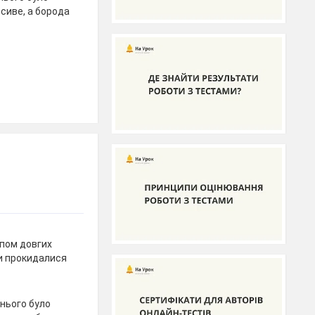
 сиве, а борода
нопом довгих
ми прокидалися
в нього було