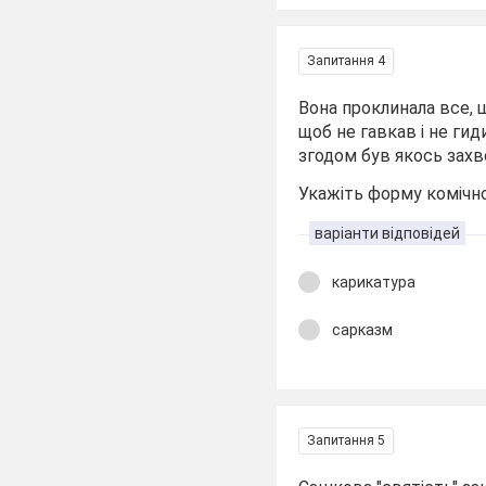
Запитання 4
Вона проклинала все, щ
щоб не гавкав і не гид
згодом був якось захво
Укажіть форму комічн
варіанти відповідей
карикатура
сарказм
Запитання 5