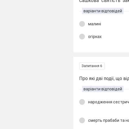
Сашкова "святість" зак
варіанти відповідей
малині
огірках
Запитання 6
Про які дві події, що в
варіанти відповідей
народження сестрич
смерть прабаби та 