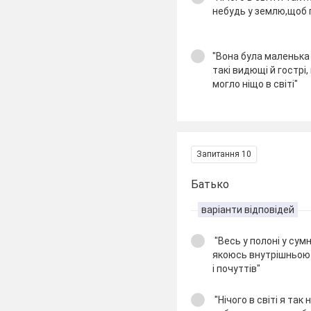
небудь у землю,щоб п
"Вона була маленька й
такі видющі й гострі
могло ніщо в світі"
Запитання 10
Батько
варіанти відповідей
"Весь у полоні у сумн
якоюсь внутрішньою
і почуттів"
"Нічого в світі я та