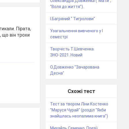
Олександра Довженка ("Мати",
"Воля до життя").
І.Багряний " Тигролови"
гикали. Пірата,
Узагальнення вивченого у І
, що він трохи
семестрі
Творчість Т.Шевченка.
ЗНО-2021. Новий
О.Довженко "Зачарована
Десна"
Схожі тест
Тест за твором Ліни Костенко
"Маруся Чурай" (розділ "Якби
знайшлась неопалима книга")
Михайль Семенко. Поезії