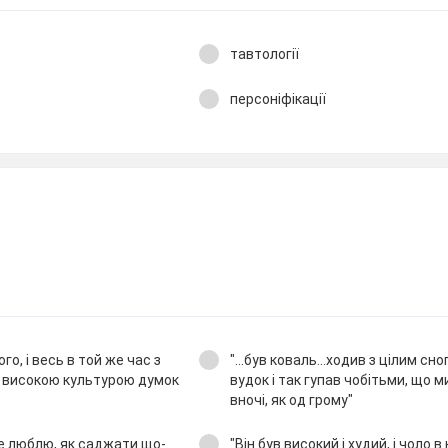
тавтології
персоніфікації
ого, і весь в той же час з
"...був коваль...ходив з цілим сн
 високою культурою думок
вудок і так гупав чобітьми, що 
вночі, як од грому"
 не люблю, як саджати що-
"Він був високий і худий, і чоло в