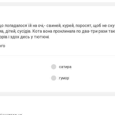
о попадалося їй на очі,- свиней, курей, поросят, щоб не ску
ив, дітей, сусідів. Кота вона проклинала по два-три рази так
рів і здох десь у тютюні.
ого
сатира
гумор