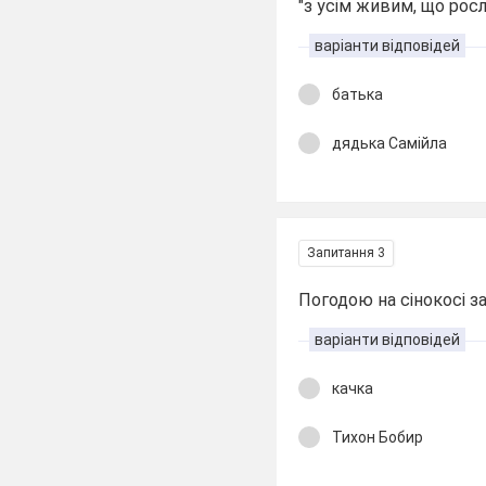
"з усім живим, що рос
варіанти відповідей
батька
дядька Самійла
Запитання 3
Погодою на сінокосі за
варіанти відповідей
качка
Тихон Бобир