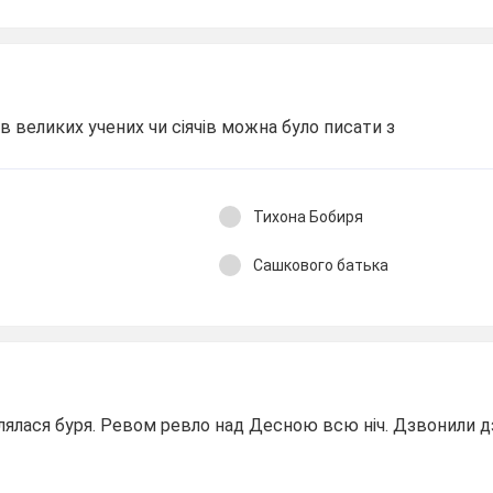
ів великих учених чи сіячів можна було писати з
Тихона Бобиря
Сашкового батька
лялася буря. Ревом ревло над Десною всю ніч. Дзвонили д