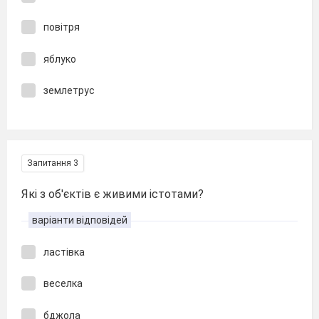
повітря
яблуко
землетрус
Запитання 3
Які з об'єктів є живими істотами?
варіанти відповідей
ластівка
веселка
бджола