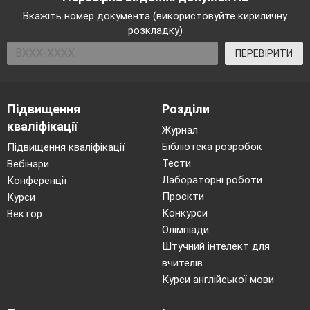
Вкажіть номер документа (використовуйте кириличну
розкладку)
ПЕРЕВІРИТИ
Підвищення
Розділи
кваліфікації
Журнал
Бібліотека розробок
Підвищення кваліфікації
Тести
Вебінари
Лабораторні роботи
Конференції
Проєкти
Курси
Конкурси
Вектор
Олімпіади
Штучний інтелект для
вчителів
Курси англійської мови