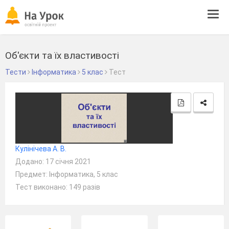
Tog
navi
Об'єкти та їх властивості
Тести
Інформатика
5 клас
Тест
Кулінічева А. В.
Додано: 17 січня 2021
Предмет: Інформатика, 5 клас
Тест виконано: 149 разів