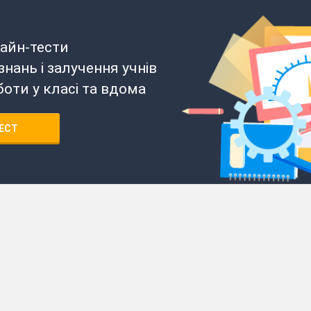
айн-тести
нань і залучення учнів
боти у класі та вдома
ЕСТ