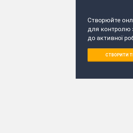
Створюйте онл
для контролю з
до активної ро
СТВОРИТИ Т