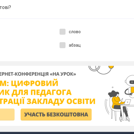
стові?
слово
абзац