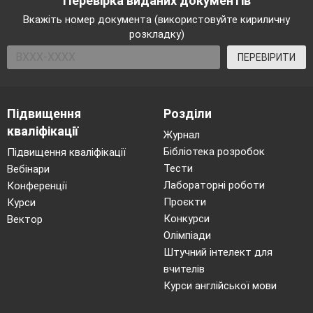
Перевірка виданих документів
Вкажіть номер документа (використовуйте кириличну
розкладку)
ПЕРЕВІРИТИ
Підвищення
Розділи
кваліфікації
Журнал
Бібліотека розробок
Підвищення кваліфікації
Тести
Вебінари
Лабораторні роботи
Конференції
Проєкти
Курси
Конкурси
Вектор
Олімпіади
Штучний інтелект для
вчителів
Курси англійської мови