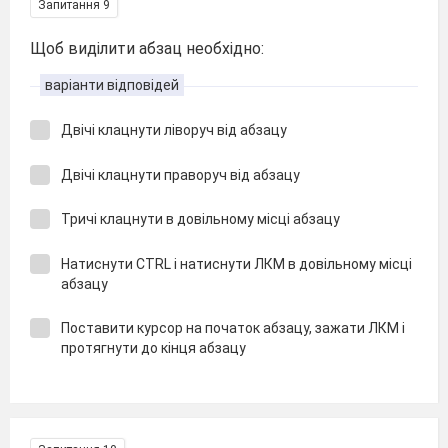
Запитання 9
Щоб виділити абзац необхідно:
варіанти відповідей
Двічі клацнути ліворуч від абзацу
Двічі клацнути праворуч від абзацу
Тричі клацнути в довільному місці абзацу
Натиснути CTRL і натиснути ЛКМ в довільному місці
абзацу
Поставити курсор на початок абзацу, зажати ЛКМ і
протягнути до кінця абзацу