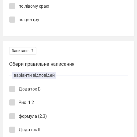
по лівому краю
по центру
Запитання 7
Обери правильне написання
варіанти відповідей
Додаток Б
Рис. 1.2
формула (2.3)
Додаток II