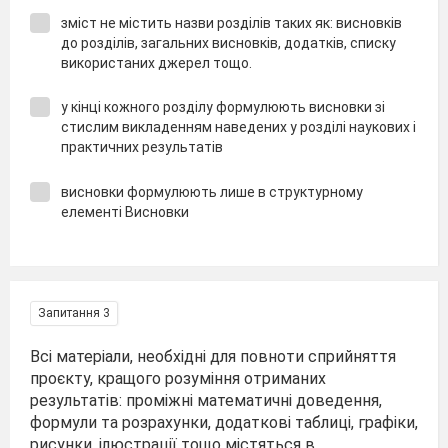
зміст не містить назви розділів таких як: висновків
до розділів, загальних висновків, додатків, списку
використаних джерел тощо.
у кінці кожного розділу формулюють висновки зі
стислим викладенням наведених у розділі наукових і
практичних результатів
висновки формулюють лише в структурному
елементі Висновки
Запитання 3
Всі матеріали, необхідні для повноти сприйняття
проєкту, кращого розуміння отриманих
результатів: проміжні математичні доведення,
формули та розрахунки, додаткові таблиці, графіки,
рисунки, ілюстрації тощо містяться в ....