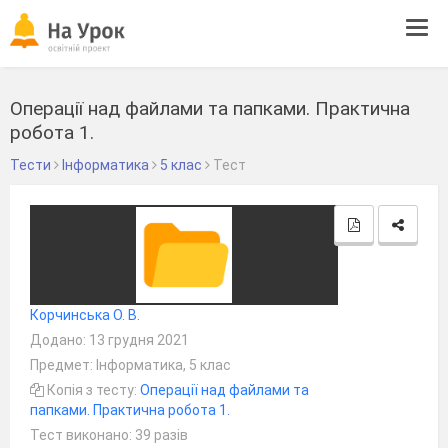
Tog
navi
Операції над файлами та папками. Практична
робота 1.
Тести
Інформатика
5 клас
Тест
Корчинська О. В.
Додано: 13 грудня 2021
Предмет: Інформатика, 5 клас
Копія з тесту:
Операції над файлами та
папками. Практична робота 1.
Тест виконано: 39 разів