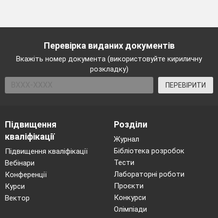
Перевірка виданих документів
Вкажіть номер документа (використовуйте кириличну
розкладку)
ПЕРЕВІРИТИ
Підвищення
Розділи
кваліфікації
Журнал
Бібліотека розробок
Підвищення кваліфікації
Тести
Вебінари
Лабораторні роботи
Конференції
Проєкти
Курси
Конкурси
Вектор
Олімпіади