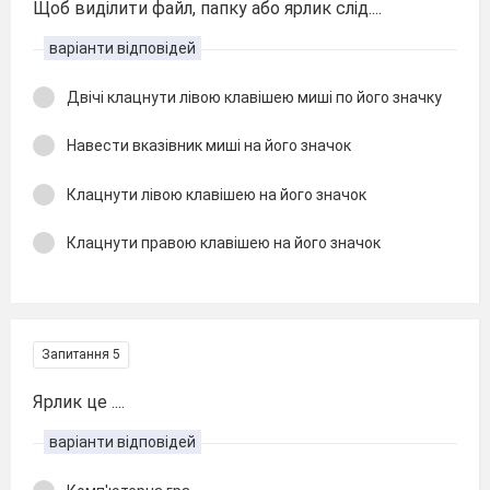
Щоб виділити файл, папку або ярлик слід....
варіанти відповідей
Двічі клацнути лівою клавішею миші по його значку
Навести вказівник миші на його значок
Клацнути лівою клавішею на його значок
Клацнути правою клавішею на його значок
Запитання 5
Ярлик це ....
варіанти відповідей