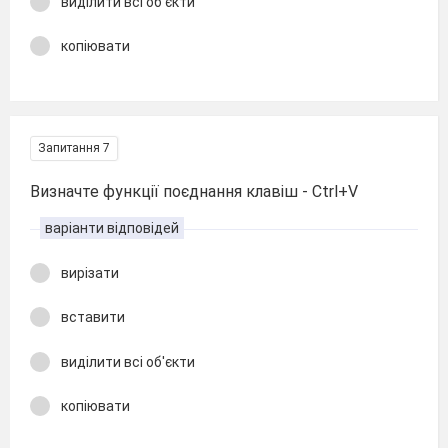
виділити всі об'єкти
копіювати
Запитання 7
Визначте функції поєднання клавіш - Ctrl+V
варіанти відповідей
вирізати
вставити
виділити всі об'єкти
копіювати