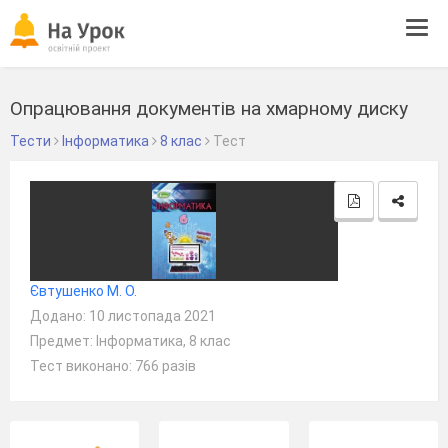
Tog
navi
Опрацювання документів на хмарному диску
Тести
Інформатика
8 клас
Тест
Євтушенко М. О.
Додано: 10 листопада 2021
Предмет: Інформатика, 8 клас
Тест виконано: 766 разів