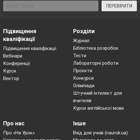
ПЕРЕВІРИТИ
Підвищення
Розділи
кваліфікації
Журнал
Бібліотека розробок
Підвищення кваліфікації
Тести
Вебінари
Лабораторні роботи
Конференції
Проєкти
Курси
Конкурси
Вектор
Олімпіади
Штучний інтелект для
вчителів
Курси англійської мови
Про нас
Інше
Про «На Урок»
Вхід для учнів (naurok.ua)