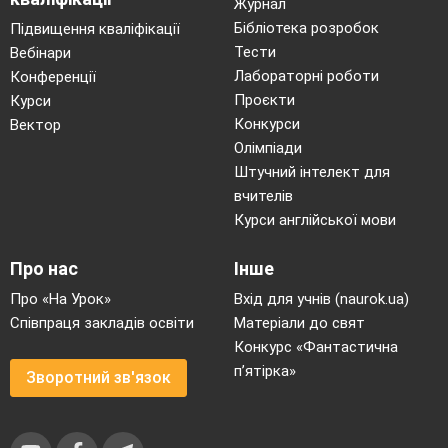
Журнал
Бібліотека розробок
Підвищення кваліфікації
Тести
Вебінари
Лабораторні роботи
Конференції
Проєкти
Курси
Конкурси
Вектор
Олімпіади
Штучний інтелект для
вчителів
Курси англійської мови
Про нас
Інше
Про «На Урок»
Вхід для учнів (naurok.ua)
Співпраця закладів освіти
Матеріали до свят
Конкурс «Фантастична
п’ятірка»
Зворотний зв'язок