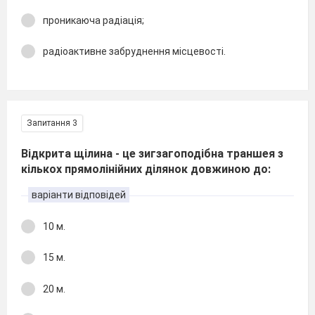
проникаюча радіація;
радіоактивне забруднення місцевості.
Запитання 3
Відкрита щілина - це зигзагоподібна траншея з
кількох прямолінійних ділянок довжиною до:
варіанти відповідей
10 м.
15 м.
20 м.