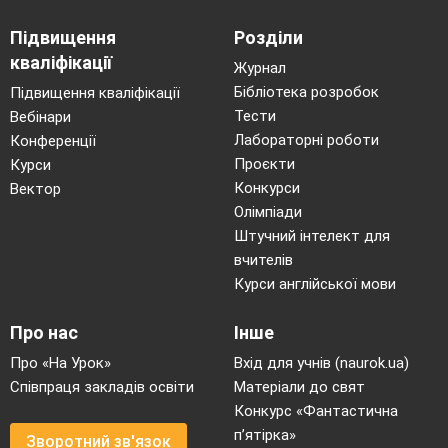
Підвищення
Розділи
кваліфікації
Журнал
Бібліотека розробок
Підвищення кваліфікації
Тести
Вебінари
Лабораторні роботи
Конференції
Проєкти
Курси
Конкурси
Вектор
Олімпіади
Штучний інтелект для
вчителів
Курси англійської мови
Про нас
Інше
Про «На Урок»
Вхід для учнів (naurok.ua)
Співпраця закладів освіти
Матеріали до свят
Конкурс «Фантастична
п’ятірка»
Зворотний зв'язок