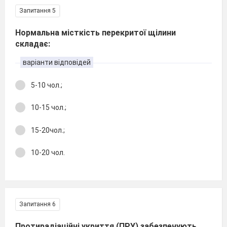
Запитання 5
Нормальна місткість перекритої щілини
складає:
варіанти відповідей
5-10 чол.;
10-15 чол.;
15-20чол.;
10-20 чол.
Запитання 6
Протирадіаційні укриття (ПРУ) забезпечують