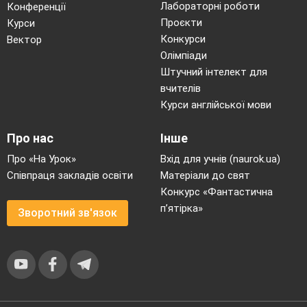
Лабораторні роботи
Конференції
Проєкти
Курси
Конкурси
Вектор
Олімпіади
Штучний інтелект для
вчителів
Курси англійської мови
Про нас
Інше
Про «На Урок»
Вхід для учнів (naurok.ua)
Співпраця закладів освіти
Матеріали до свят
Конкурс «Фантастична
п’ятірка»
Зворотний зв'язок