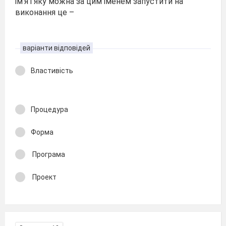
ім’я і яку можна за цим іменем запустити на
виконання це –
варіанти відповідей
Властивість
Процедура
Форма
Програма
Проект