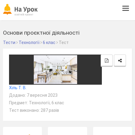
Tog
navi
Основи проєктної діяльності
Тести
Технології
6 клас
Тест
Хіль Т. В.
Додано: 7 вересня 2023
Предмет: Технології, 6 клас
Тест виконано: 287 разів