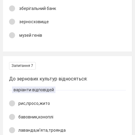
зберігальний банк
зерносховище
музей генів
Запитання 7
До зернових культур відносяться:
варіанти відповідей
рис,просо,жито
бавовник,коноплі
лаванда,м'ята,троянда