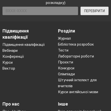
розкладку)
ПЕРЕВІРИТИ
Підвищення
Розділи
кваліфікації
Журнал
Бібліотека розробок
Підвищення кваліфікації
Тести
Вебінари
Лабораторні роботи
Конференції
Проєкти
Курси
Конкурси
Вектор
Олімпіади
Штучний інтелект для
вчителів
Курси англійської мови
Про нас
Інше