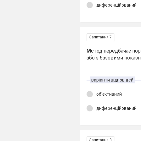
диференційований
Запитання 7
Ме
тод передбачає пор
або з базовими показн
варіанти відповідей
об'єктивний
диференційований
Запитання 8