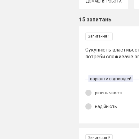
ДОМАШНЯ РОБОТА
15 запитань
Запитання 1
Сукупність властивост
потреби споживачів згі
варіанти відповідей
рівень якості
надійність
Запитання 2