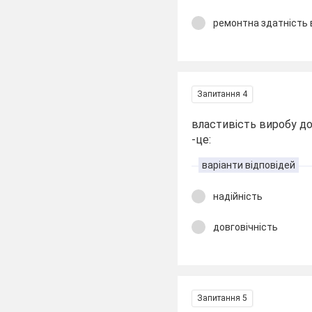
ремонтна здатність 
Запитання 4
властивість виробу до
-це:
варіанти відповідей
надійність
довговічність
Запитання 5