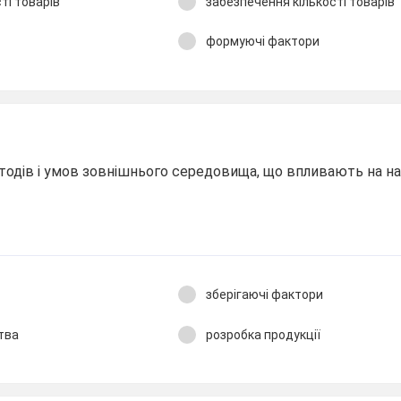
ті товарів
забезпечення кількості товарів
формуючі фактори
етодів і умов зовнішнього середовища, що впливають на на
зберігаючі фактори
тва
розробка продукції