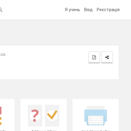
Я учень
Вхід
Реєстрація
зів