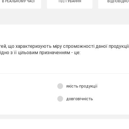
В РЕАЛЬНОМУ ЧАСІ
ТЕСТУВАННЯ
ВІДПОВІДНО
ей, що характеризують міру спроможності даної продукці
дно з її цільовим призначенням - це:
якість продукції
довговічність