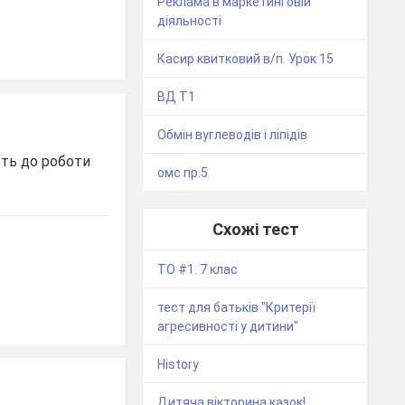
Реклама в маркетинговій
діяльності
Касир квитковий в/п. Урок 15
ВД Т1
Обмін вуглеводів і ліпідів
сть до роботи
омс пр.5
Схожі тест
ТО #1. 7 клас
тест для батьків "Критерії
агресивності у дитини"
History
Дитяча вікторина казок!