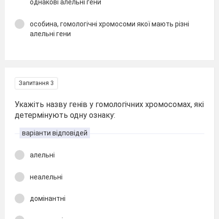
однакові алельні гени
особина, гомологічні хромосоми якої мають різні
алельні гени
Запитання 3
Укажіть назву генів у гомологічних хромосомах, які
детермінують одну ознаку:
варіанти відповідей
алельні
неалельні
домінантні