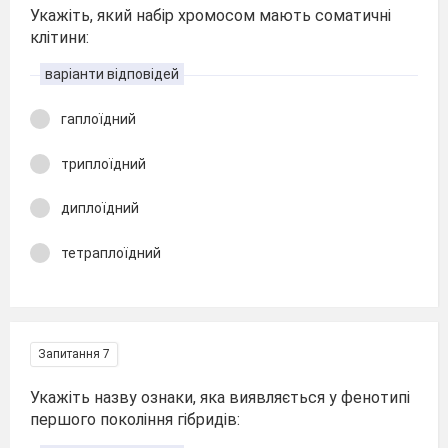
Укажіть, який набір хромосом мають соматичні
клітини:
варіанти відповідей
гаплоїдний
триплоїдний
диплоїдний
тетраплоїдний
Запитання 7
Укажіть назву ознаки, яка виявляється у фенотипі
першого покоління гібридів: