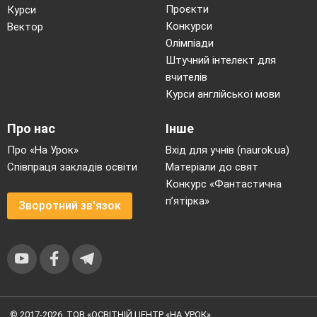
Проєкти
Курси
Конкурси
Вектор
Олімпіади
Штучний інтелект для
вчителів
Курси англійської мови
Про нас
Інше
Про «На Урок»
Вхід для учнів (naurok.ua)
Співпраця закладів освіти
Матеріали до свят
Конкурс «Фантастична
п’ятірка»
Зворотний зв'язок
© 2017-2026, ТОВ «ОСВІТНІЙ ЦЕНТР «НА УРОК»