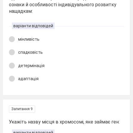
ознаки й особливості індивідуального розвитку
нащадкам:
варіанти відповідей
мінливість
спадковість
детермінація
адаптація
Запитання 9
Укажіть назву місця в хромосомі, яке займає ген:
варіанти відповідей