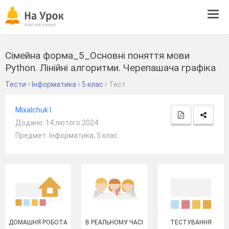
Tog
navi
Сімейна форма_5_Основні поняття мови
Python. Лінійні алгоритми. Черепашача графіка
Тести
Інформатика
5 клас
Тест
Mixalchuk I.
Додано: 14 лютого 2024
Предмет: Інформатика, 5 клас
ДОМАШНЯ РОБОТА
В РЕАЛЬНОМУ ЧАСІ
ТЕСТУВАННЯ