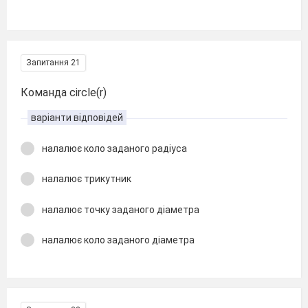
Запитання 21
Команда circle(r)
варіанти відповідей
налалює коло заданого радіуса
налалює трикутник
налалює точку заданого діаметра
налалює коло заданого діаметра