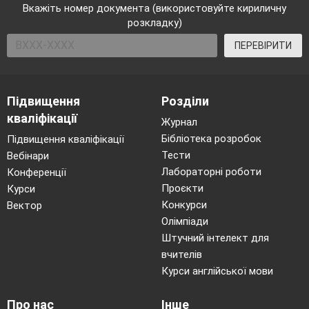
Вкажіть номер документа (використовуйте кириличну
розкладку)
ПЕРЕВІРИТИ
Підвищення
Розділи
кваліфікації
Журнал
Бібліотека розробок
Підвищення кваліфікації
Тести
Вебінари
Лабораторні роботи
Конференції
Проєкти
Курси
Конкурси
Вектор
Олімпіади
Штучний інтелект для
вчителів
Курси англійської мови
Про нас
Інше