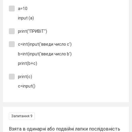
а=10
input (a)
print("ПРИВІТ")
c=int(input('введи число с')
b=int(input('введи число b')
print(b+c)
print(c)
c=input()
Запитання 9
Взята в одинарні або подвійні лапки послідовність