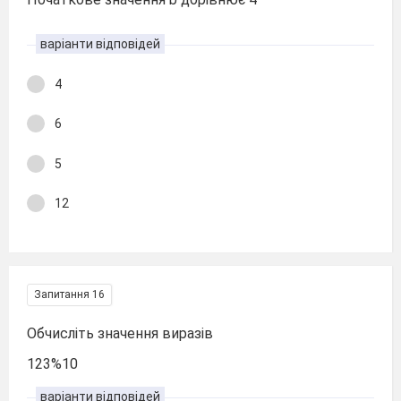
варіанти відповідей
4
6
5
12
Запитання 16
Обчисліть значення виразів
123%10
варіанти відповідей