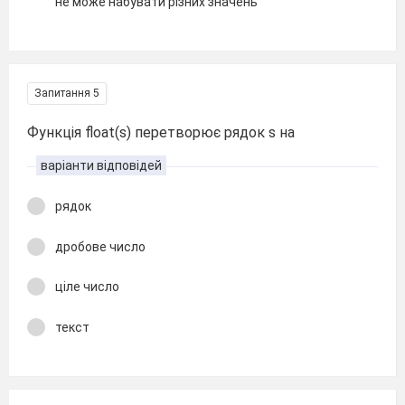
не може набувати різних значень
Запитання 5
Функція float(s) перетворює рядок s на
варіанти відповідей
рядок
дробове число
ціле число
текст