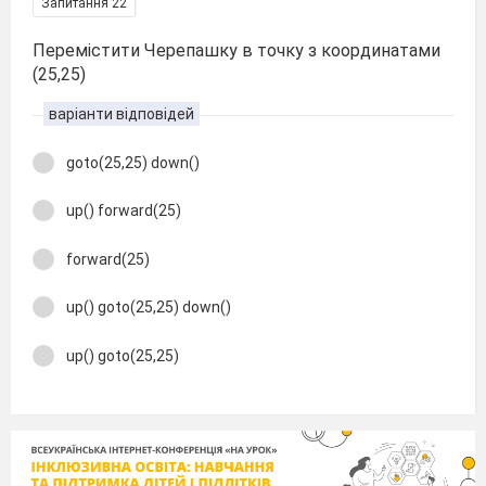
Запитання 22
Перемістити Черепашку в точку з координатами
(25,25)
варіанти відповідей
goto(25,25) down()
up() forward(25)
forward(25)
up() goto(25,25) down()
up() goto(25,25)