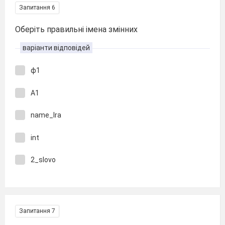
Запитання 6
Оберіть правильні імена змінних
варіанти відповідей
ф1
А1
name_Ira
int
2_slovo
Запитання 7