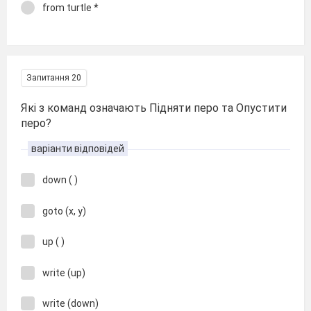
from turtle *
Запитання 20
Які з команд означають Підняти перо та Опустити
перо?
варіанти відповідей
down ( )
goto (x, y)
up ( )
write (up)
write (down)