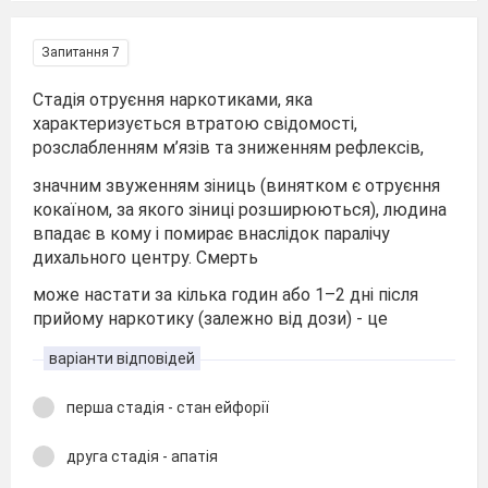
Запитання 7
Стадія отруєння наркотиками, яка
характеризується втратою свідомості,
розслабленням м’язів та зниженням рефлексів,
значним звуженням зіниць (винятком є отруєння
кокаїном, за якого зіниці розширюються), людина
впадає в кому і помирає внаслідок паралічу
дихального центру. Смерть
може настати за кілька годин або 1–2 дні після
прийому наркотику (залежно від дози) - це
варіанти відповідей
перша стадія - стан ейфорії
друга стадія - апатія