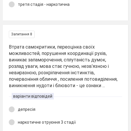
третя стадія - наркотична
Запитання 8
Втрата самокритики, переоцінка своїх
можливостей, порушення координації рухів,
виникає запаморочення, сплутаність думок,
розлад уваги, мова стає гучною, незв’язною і
невиразною, розкріпачення інстинктів,
почервоніння обличчя , посилення потовиділення,
виникнення нудоти і блювоти - це ознаки ...
варіанти відповідей
депресія
наркотичне отруєння 3 стадії