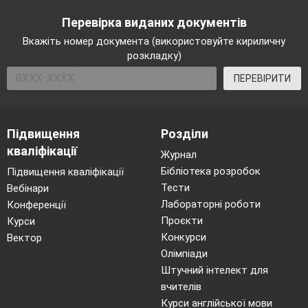
Перевірка виданих документів
Вкажіть номер документа (використовуйте кириличну
розкладку)
ПЕРЕВІРИТИ
Підвищення
Розділи
кваліфікації
Журнал
Бібліотека розробок
Підвищення кваліфікації
Тести
Вебінари
Лабораторні роботи
Конференції
Проєкти
Курси
Конкурси
Вектор
Олімпіади
Штучний інтелект для
вчителів
Курси англійської мови