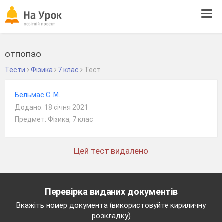
Tog
navi
отпопао
Тести
Фізика
7 клас
Тест
Бельмас С. М.
Додано: 18 січня 2021
Предмет: Фізика, 7 клас
Цей тест видалено
Перевірка виданих документів
Вкажіть номер документа (використовуйте кириличну
розкладку)