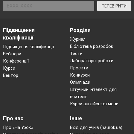
ПЕРЕВІРИТИ
Підвищення
Розділи
кваліфікації
Журнал
Бібліотека розробок
Підвищення кваліфікації
Тести
Вебінари
Лабораторні роботи
Конференції
Проєкти
Курси
Конкурси
Вектор
Олімпіади
Штучний інтелект для
вчителів
Курси англійської мови
Про нас
Інше
Про «На Урок»
Вхід для учнів (naurok.ua)