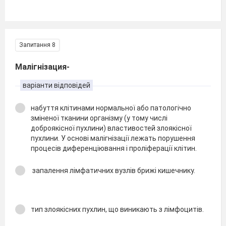
Запитання 8
Малігнізация-
варіанти відповідей
набуття клітинами нормальної або патологічно
зміненої тканини організму (у тому числі
доброякісної пухлини) властивостей злоякісної
пухлини. У основі малігнізації лежать порушення
процесів диференціювання і проліферації клітин.
запалення лімфатичних вузлів брижі кишечнику.
тип злоякісних пухлин, що виникають з лімфоцитів.