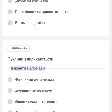
Дисонтогенетична
Поліетіологічна ,дисонтогенетична
Всі вылповіді вірні
Запитання 2
Пухлини викликаються:
варіанти відповідей
Фізичними антигенами
хімічними антигенами
біологічними антигенами