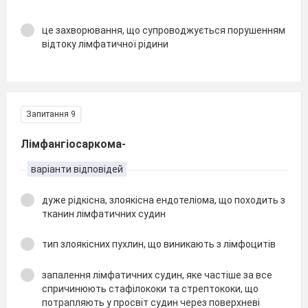
це захворювання, що супроводжується порушенням
відтоку лімфатичної рідини
Запитання 9
Лімфангіосаркома-
варіанти відповідей
дуже рідкісна, злоякісна ендотеліома, що походить з
тканин лімфатичних судин
тип злоякісних пухлин, що виникають з лімфоцитів
запалення лімфатичних судин, яке частіше за все
спричинюють стафілококи та стрептококи, що
потрапляють у просвіт судин через поверхневі