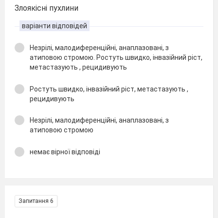
Злоякісні пухлини
варіанти відповідей
Незрілі, малодиференційні, анаплазовані, з
атиповою стромою. Ростуть швидко, інвазійний ріст,
метастазують , рецидивують
Ростуть швидко, інвазійний ріст, метастазують ,
рецидивують
Незрілі, малодиференційні, анаплазовані, з
атиповою стромою
немає вірної відповіді
Запитання 6