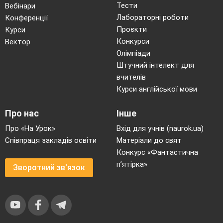
Тести
Вебінари
Лабораторні роботи
Конференції
Проєкти
Курси
Конкурси
Вектор
Олімпіади
Штучний інтелект для
вчителів
Курси англійської мови
Про нас
Інше
Про «На Урок»
Вхід для учнів (naurok.ua)
Співпраця закладів освіти
Матеріали до свят
Конкурс «Фантастична
п’ятірка»
Зворотний зв'язок