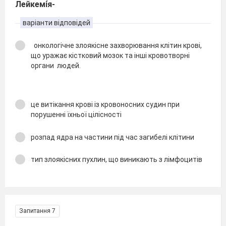
Лейкемі́я-
варіанти відповідей
онкологічне злоякісне захворювання клітин крові,
що уражає кістковий мозок та інші кровотворні
органи людей.
це витікання крові із кровоносних судин при
порушенні їхньої цілісності
розпад ядра на частини під час загибелі клітини
тип злоякісних пухлин, що виникають з лімфоцитів
Запитання 7