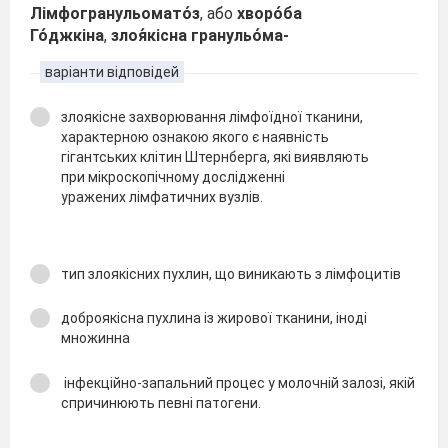
Лімфогранульомато́з
, або
хворо́ба
Го́джкіна
,
злоя́кісна гранульо́ма-
варіанти відповідей
злоякісне захворювання лімфоїдної тканини,
характерною ознакою якого є наявність
гігантських клітин Штернберга, які виявляють
при мікроскопічному дослідженні
уражених лімфатичних вузлів.
тип злоякісних пухлин, що виникають з лімфоцитів
доброякісна пухлина із жирової тканини, іноді
множинна
інфекційно-запальний процес у молочній залозі, якій
спричинюють певні патогени.