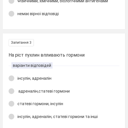
Фізичними, хімічними, біологічними антигенами
немає вірної відповіді
Запитання 3
На ріст пухлин впливають гормони
варіанти відповідей
інсулін, адреналін
адреналін,статеві гормони
статеві гормони, інсулін
інсулін, адреналін, статеві гормони та інші