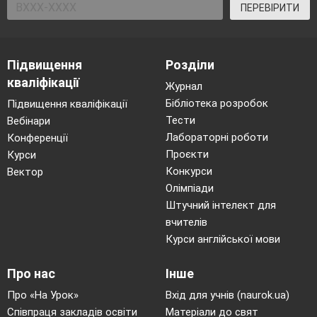
ПЕРЕВІРИТИ
Підвищення
Розділи
кваліфікації
Журнал
Бібліотека розробок
Підвищення кваліфікації
Тести
Вебінари
Лабораторні роботи
Конференції
Проєкти
Курси
Конкурси
Вектор
Олімпіади
Штучний інтелект для
вчителів
Курси англійської мови
Про нас
Інше
Про «На Урок»
Вхід для учнів (naurok.ua)
Співпраця закладів освіти
Матеріали до свят