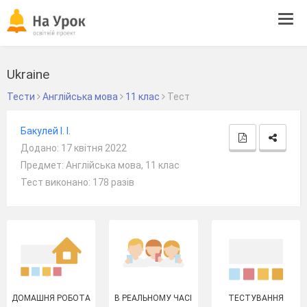
Tog
navi
Ukraine
Тести
Англійська мова
11 клас
Тест
Бакулей І. І.
Додано: 17 квітня 2022
Предмет: Англійська мова, 11 клас
Тест виконано: 178 разів
ДОМАШНЯ РОБОТА
В РЕАЛЬНОМУ ЧАСІ
ТЕСТУВАННЯ