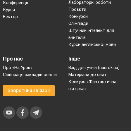
Лабораторні роботи
Конференції
Проєкти
Курси
Конкурси
Вектор
Олімпіади
Штучний інтелект для
вчителів
Курси англійської мови
Про нас
Інше
Про «На Урок»
Вхід для учнів (naurok.ua)
Співпраця закладів освіти
Матеріали до свят
Конкурс «Фантастична
п’ятірка»
Зворотний зв'язок