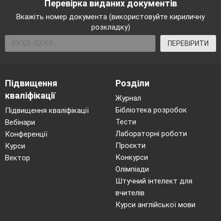
Перевірка виданих документів
Вкажіть номер документа (використовуйте кириличну
розкладку)
ПЕРЕВІРИТИ
Підвищення
Розділи
кваліфікації
Журнал
Бібліотека розробок
Підвищення кваліфікації
Тести
Вебінари
Лабораторні роботи
Конференції
Проєкти
Курси
Конкурси
Вектор
Олімпіади
Штучний інтелект для
вчителів
Курси англійської мови