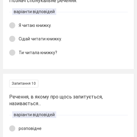
Познач спонукальне речення.
варіанти відповідей
Я читаю книжку.
Сідай читати книжку.
Ти читала книжку?
Запитання 10
Речення, в якому про щось запитується,
називається...
варіанти відповідей
розповідне