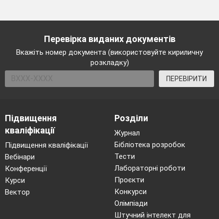
Перевірка виданих документів
Вкажіть номер документа (використовуйте кириличну
розкладку)
ПЕРЕВІРИТИ
Підвищення
Розділи
кваліфікації
Журнал
Бібліотека розробок
Підвищення кваліфікації
Тести
Вебінари
Лабораторні роботи
Конференції
Проєкти
Курси
Конкурси
Вектор
Олімпіади
Штучний інтелект для