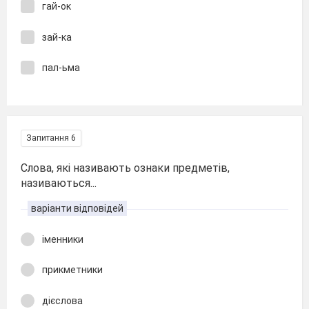
гай-ок
зай-ка
пал-ьма
Запитання 6
Слова, які називають ознаки предметів,
називаються...
варіанти відповідей
іменники
прикметники
дієслова