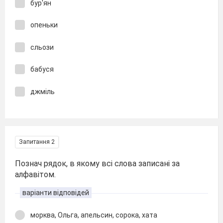
бур'ян
опеньки
сльози
бабуся
джміль
Запитання 2
Познач рядок, в якому всі слова записані за
алфавітом.
варіанти відповідей
морква, Ольга, апельсин, сорока, хата