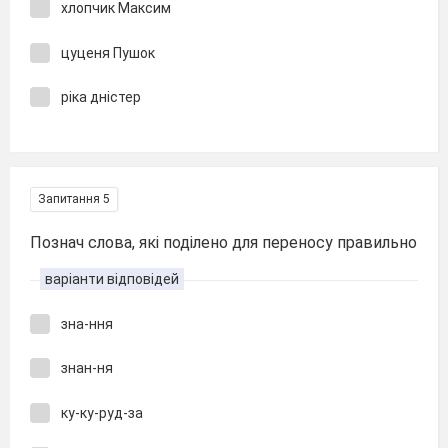
хлопчик Максим
цуценя Пушок
ріка дністер
Запитання 5
Познач слова, які поділено для переносу правильно
варіанти відповідей
зна-ння
знан-ня
ку-ку-руд-за