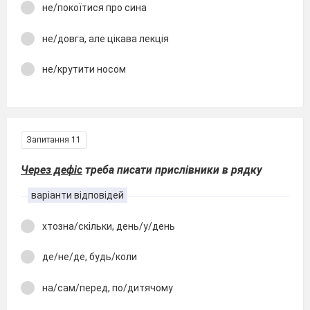
не/покоїтися про сина
не/довга, але цікава лекція
не/крутити носом
Запитання 11
Через дефіс
треба писати прислівники в рядку
варіанти відповідей
хтозна/скільки, день/у/день
де/не/де, будь/коли
на/сам/перед, по/дитячому