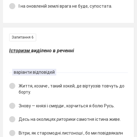
І на оновленій землі врага не буде, супостата.
Запитання 6
Історизм
виділено в реченні
варіанти відповідей
Життя,
козаче
, такий хокей, де віртуозів товчуть до
борту.
Знову — князі і
смерди
, корчиться я болю Русь.
Десь на околицях
риторики
самотня істина живе.
Вітри, як старомодні
листоноші
, бо ми повідвякалн