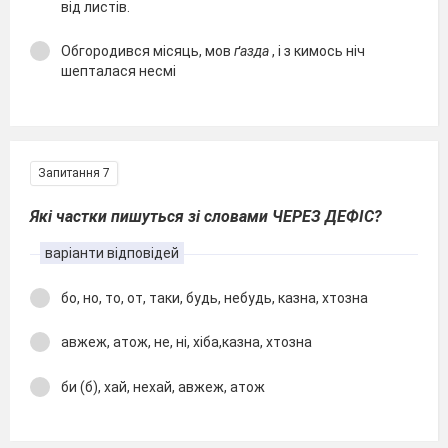
від листів.
Обгородився місяць, мов
ґазда
, і з кимось ніч
шепталася несмі
Запитання 7
Які частки пишуться зі словами ЧЕРЕЗ ДЕФІС?
варіанти відповідей
бо, но, то, от, таки, будь, небудь, казна, хтозна
авжеж, атож, не, ні, хіба,казна, хтозна
би (б), хай, нехай, авжеж, атож