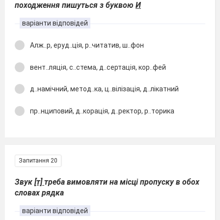
походження пишуться з буквою
И
варіанти відповідей
Алж..р, еруд..ція, р..читатив, ш..фон
вент..ляція, с..стема, д..сертація, кор..фей
д..намічний, метод..ка, ц..вілізація, д..лікатний
пр..нциповий, д..корація, д..ректор, р..торика
Запитання 20
Звук
[т]
треба вимовляти на місці пропуску в обох
словах рядка
варіанти відповідей