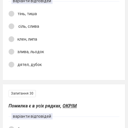
варіанти відповідей
тінь, тиша
сіль, слива
клен, липа
злива, льодок
дятел, дубок
Запитання 30
Помилка є в усіх рядках,
ОКРІМ
варіанти відповідей