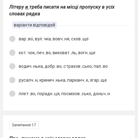
Літеру
и
треба писати на місці пропуску в усіх
словах рядка
варіанти відповідей
вар..во, вул..чка, вовч..ня, схов..ще
кот..чок, печ..во, виховат..ль, вогн..ще
водич..нька, добр..во, страхов..сько, пал..во
русалч..н, кринич..нька, парканч..к, згар..ще
плет..во, порадн..ця, посміхов..сько, доньч..н
Запитання 17