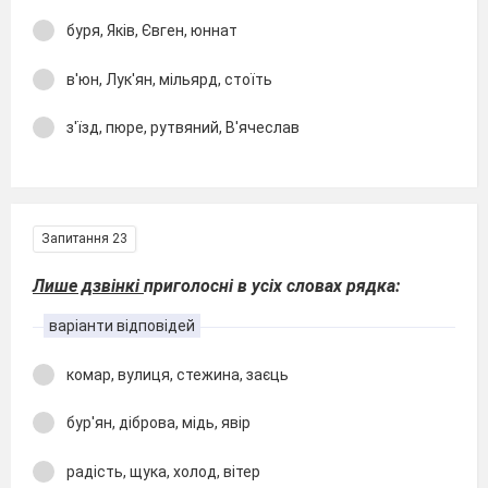
буря, Яків, Євген, юннат
в'юн, Лук'ян, мільярд, стоїть
з'їзд, пюре, рутвяний, В'ячеслав
Запитання 23
Лише дзвінкі
приголосні в усіх словах рядка:
варіанти відповідей
комар, вулиця, стежина, заєць
бур'ян, діброва, мідь, явір
радість, щука, холод, вітер