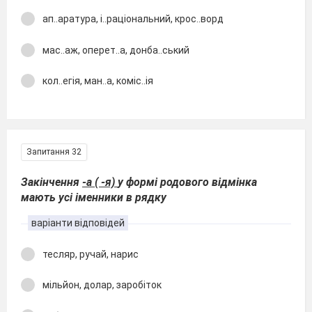
ап..аратура, і..раціональний, крос..ворд
мас..аж, оперет..а, донба..ський
кол..егія, ман..а, коміс..ія
Запитання 32
Закінчення
-а ( -я)
у формі родового відмінка
мають усі іменники в рядку
варіанти відповідей
тесляр, ручай, нарис
мільйон, долар, заробіток