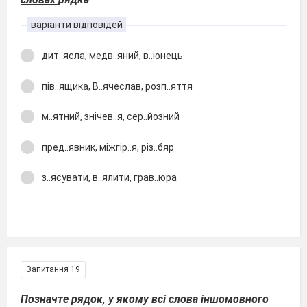
варіанти відповідей
дит..ясла, медв..яний, в..юнець
пів..ящика, В..ячеслав, розп..яття
м..ятний, знічев..я, сер..йозний
пред..явник, міжгір..я, різ..бяр
з..ясувати, в..ялити, грав..юра
Запитання 19
Позначте рядок, у якому
всі слова
іншомовного