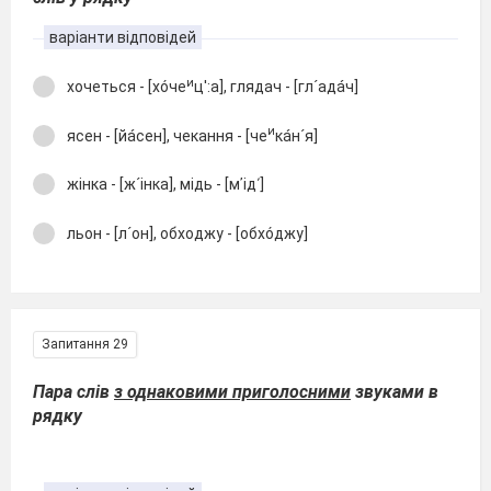
варіанти відповідей
и
хочеться - [хóче
ц′:а], глядач - [гл´адáч]
и
ясен - [йáсен], чекання - [че
кáн´я]
жінка - [ж´інка], мідь - [м᾽ід´]
льон - [л´он], обходжу - [обхóджу]
Запитання 29
Пара слів
з однаковими приголосними
звуками в
рядку