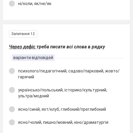
ні/коли, як/не/як
Запитання 12
Через дефіс
треба писати всі слова в рядку
варіанти відповідей
психолого/педагогічний, садово/парковий, жовто/
гарячий
українсько/польський, історико/культурний,
ультра/модний
ясно/синій, яхт/клуб, глибокий/преглибокий
ясно/чолий, пишно/мовний, кіно/драматургія