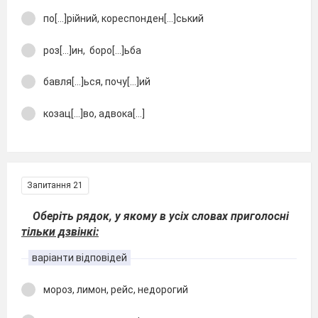
по[…]рійний, кореспонден[…]ський
роз[…]ин, боро[…]ьба
бавля[…]ься, почу[…]ий
козац[…]во, адвока[…]
Запитання 21
Оберіть рядок, у якому в усіх словах приголосні
тільки дзвінкі:
варіанти відповідей
мороз, лимон, рейс, недорогий