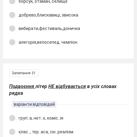
борсук, отаман, селище
добрево,блискавиці, звисока
вибирати,фестиваль,доничка
алегорія,велосепед, чемпіон
Запитання 31
Подвоєння
літер
НЕ відбувається
в усіх словах
рядка
варіанти відповідей
груп..а, нет..о, коміс..ія
клас.., тер..аса, сю..реалізм