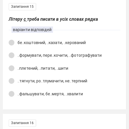
Запитання 15
Літеру
с
треба писати в усіх словах рядка
варіанти відповідей
бе..коштовний, ..казати, ..керований
..формувати, пере..кочити, ..фотографувати
..плетений, ..питати, ..шити
..тягнути, ро..тлумачити, не..терпний
..фальшувати, бе..мертя, ..хвалити
Запитання 16