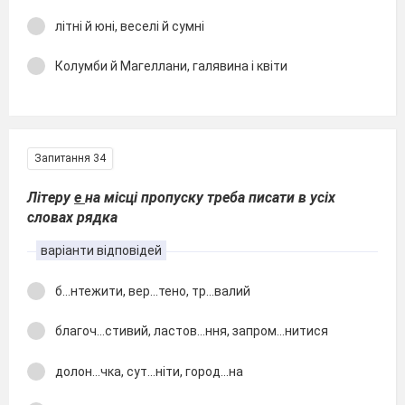
літні й юні, веселі й сумні
Колумби й Магеллани, галявина і квіти
Запитання 34
Літеру
е
на місці пропуску треба писати в усіх
словах рядка
варіанти відповідей
б...нтежити, вер...тено, тр...валий
благоч...стивий, ластов...ння, запром...нитися
долон...чка, сут...ніти, город...на