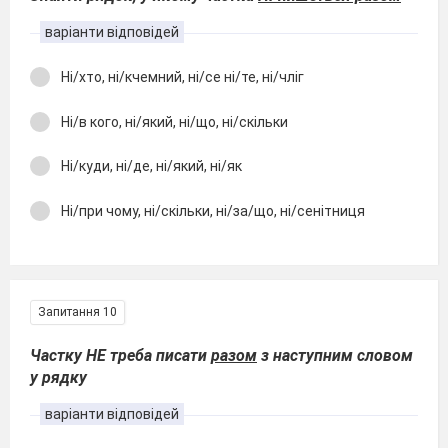
варіанти відповідей
Ні/хто, ні/кчемний, ні/се ні/те, ні/чліг
Ні/в кого, ні/який, ні/що, ні/скільки
Ні/куди, ні/де, ні/який, ні/як
Ні/при чому, ні/скільки, ні/за/що, ні/сенітниця
Запитання 10
Частку НЕ треба писати
разом
з наступним словом
у рядку
варіанти відповідей