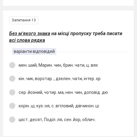
Запитання 13
Без м'якого знака
на місці пропуску треба писати
всі слова рядка
варіанти відповідей
мен..ший, Марин..чин, брин..чати, ц..вях
кін..чик, воротар.., дзелен..чати, інтер..єр
сер..йозний, чотир..ма, нен..чин, доповід..дю
корін..ці, куз..ня, с..вітловий, дівчинон..ці
шіст..десят, Поділ..ля, сен..йор, облич..