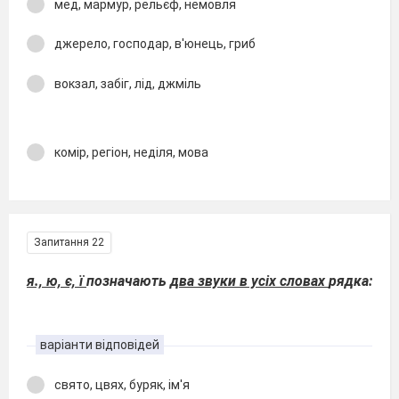
мед, мармур, рельєф, немовля
джерело, господар, в'юнець, гриб
вокзал, забіг, лід, джміль
комір, регіон, неділя, мова
Запитання 22
я., ю, є, ї
позначають
два звуки в усіх словах
рядка:
варіанти відповідей
свято, цвях, буряк, ім'я