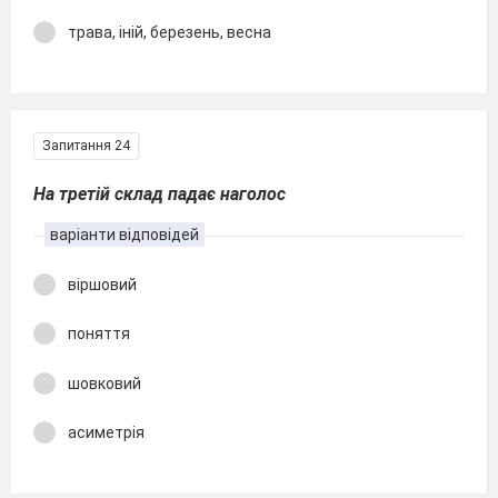
трава, іній, березень, весна
Запитання 24
На третій склад падає наголос
варіанти відповідей
віршовий
поняття
шовковий
асиметрія