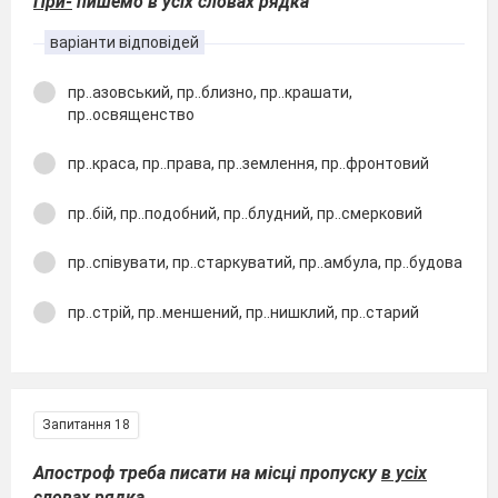
При-
пишемо в усіх словах рядка
варіанти відповідей
пр..азовський, пр..близно, пр..крашати,
пр..освященство
пр..краса, пр..права, пр..землення, пр..фронтовий
пр..бій, пр..подобний, пр..блудний, пр..смерковий
пр..співувати, пр..старкуватий, пр..амбула, пр..будова
пр..стрій, пр..меншений, пр..нишклий, пр..старий
Запитання 18
Апостроф треба писати на місці пропуску
в усіх
словах
рядка