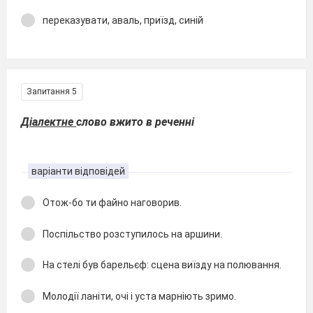
переказувати, аваль, приїзд, синій
Запитання 5
Діалектне
слово вжито в реченні
варіанти відповідей
Отож-бо ти файно наговорив.
Поспільство розступилось на аршини.
На стелі був барельєф: сцена виїзду на полювання.
Молодії ланіти, очі і уста марніють зримо.