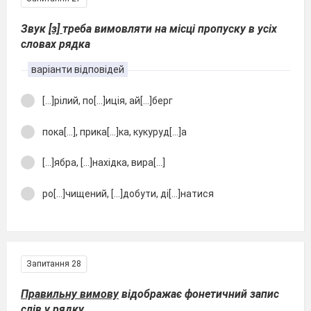
Звук
[з]
треба вимовляти на місці пропуску в усіх
словах рядка
варіанти відповідей
[...]рілий, по[...]иція, ай[...]берг
пока[...], прика[...]ка, кукуруд[...]а
[...]ябра, [...]нахідка, вира[...]
ро[...]чищений, [...]добути, ді[...]натися
Запитання 28
Правильну вимову
відображає фонетичний запис
слів у рядку