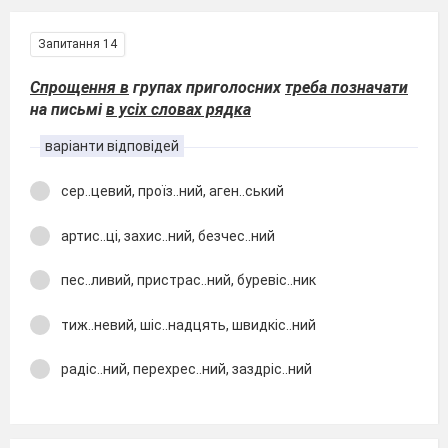
Запитання 14
Спрощення в
групах приголосних
треба позначати
на письмі
в усіх словах рядка
варіанти відповідей
сер..цевий, проїз..ний, аген..ський
артис..ці, захис..ний, безчес..ний
пес..ливий, пристрас..ний, буревіс..ник
тиж..невий, шіс..надцять, швидкіс..ний
радіс..ний, перехрес..ний, заздріс..ний