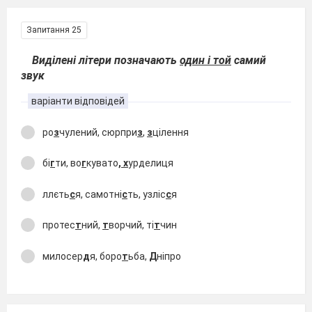
Запитання 25
Виділені літери позначають
один і той
самий
звук
варіанти відповідей
ро
з
чулений, сюрпри
з
,
з
цілення
бі
г
ти, во
г
кувато
, х
урделиця
ллєть
с
я, самотні
с
ть, узліс
с
я
протес
т
ний,
т
ворчий, ті
т
чин
милосер
д
я, боро
т
ьба,
Д
ніпро