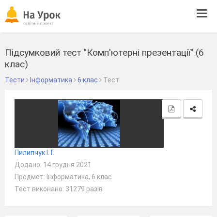
Tog
navi
Підсумковий тест "Комп'ютерні презентації" (6
клас)
Тести
Інформатика
6 клас
Тест
Пилипчук І. Г.
Додано: 14 грудня 2021
Предмет: Інформатика, 6 клас
Тест виконано: 31279 разів