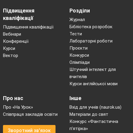
Підвищення
Розділи
кваліфікації
Журнал
Бібліотека розробок
Підвищення кваліфікації
Тести
Вебінари
Лабораторні роботи
Конференції
Проєкти
Курси
Конкурси
Вектор
Олімпіади
Штучний інтелект для
вчителів
Курси англійської мови
Про нас
Інше
Про «На Урок»
Вхід для учнів (naurok.ua)
Співпраця закладів освіти
Матеріали до свят
Конкурс «Фантастична
п’ятірка»
Зворотний зв'язок