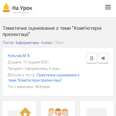
Tog
navi
Тематичне оцінювання з теми "Компʼютерні
презентації"
Тести
Інформатика
6 клас
Тест
Кульчак М. В.
Додано: 15 грудня 2021
Предмет: Інформатика, 6 клас
Копія з тесту:
Тематичне оцінювання з
теми "Компʼютерні презентації"
Тест виконано: 404 рази