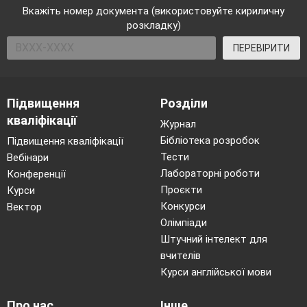
Вкажіть номер документа (використовуйте кириличну
розкладку)
ПЕРЕВІРИТИ
Підвищення
Розділи
кваліфікації
Журнал
Бібліотека розробок
Підвищення кваліфікації
Тести
Вебінари
Лабораторні роботи
Конференції
Проєкти
Курси
Конкурси
Вектор
Олімпіади
Штучний інтелект для
вчителів
Курси англійської мови
Про нас
Інше