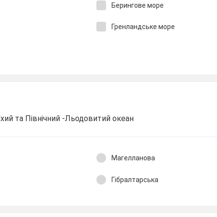
Берингове море
Гренландське море
ихий та Північний -Льодовитий океан
Магелланова
Гібралтарська