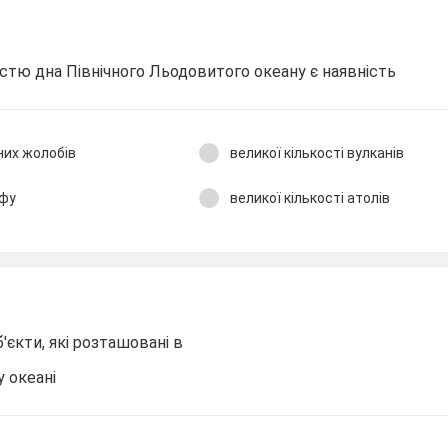
стю дна Північного Льодовитого океану є наявність
них жолобів
великої кількості вулканів
ьфу
великої кількості атолів
б'єкти, які розташовані в
 океані