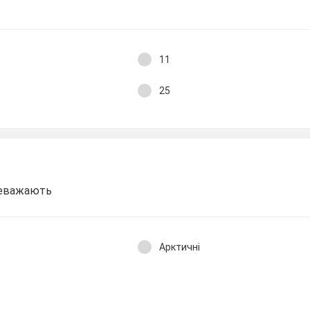
у
11
25
ереважають
Арктичні