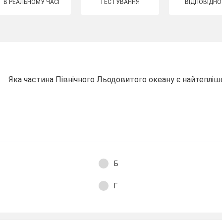
В РЕАЛЬНОМУ ЧАСІ
ТЕСТУВАННЯ
ВІДПОВІДНО
Яка частина Північного Льодовитого океану є найтеплі
Б
Г