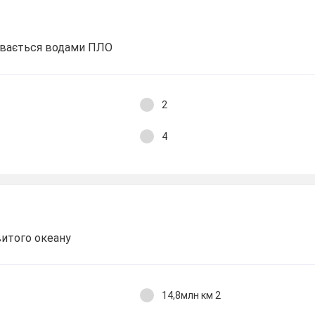
ивається водами ПЛО
2
4
витого океану
14,8млн км 2