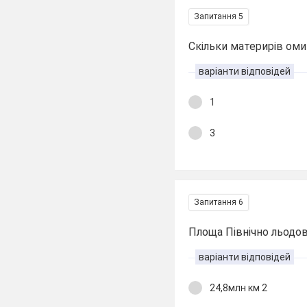
Запитання 5
Скільки материрів ом
варіанти відповідей
1
3
Запитання 6
Площа Північно льодо
варіанти відповідей
24,8млн км 2