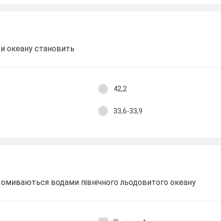
ди океану становить
42,2
33,6-33,9
і омиваються водами північного льодовитого океану