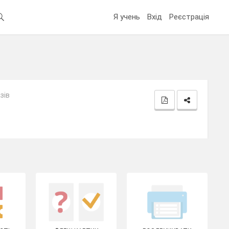
Я учень
Вхід
Реєстрація
зів