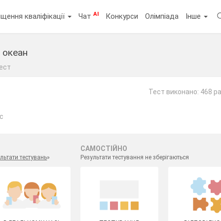
AI
щення кваліфікації
Чат
Конкурси
Олімпіада
Інше
 океан
ест
Тест виконано: 468 ра
ас
САМОСТІЙНО
льтати тестувань
»
Результати тестування не зберігаються