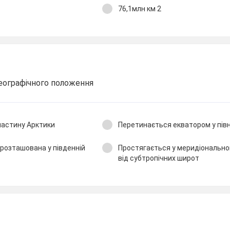
76,1млн км 2
географічного положення
частину Арктики
Перетинається екватором у півн
 розташована у південній
Простягається у меридіональн
від субтропічних широт