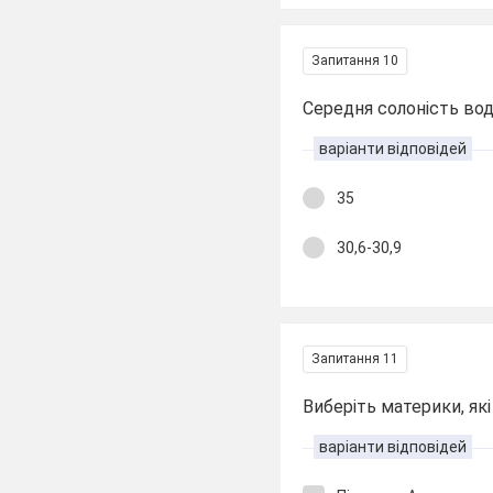
Запитання 10
Середня солоність во
варіанти відповідей
35
30,6-30,9
Запитання 11
Виберіть материки, як
варіанти відповідей