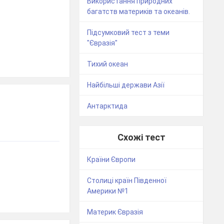
Використання природних
багатств материків та океанів.
Підсумковий тест з теми
"Євразія"
Тихий океан
Найбільші держави Азії
Антарктида
Схожі тест
Країни Європи
Столиці країн Південної
Америки №1
Материк Євразія