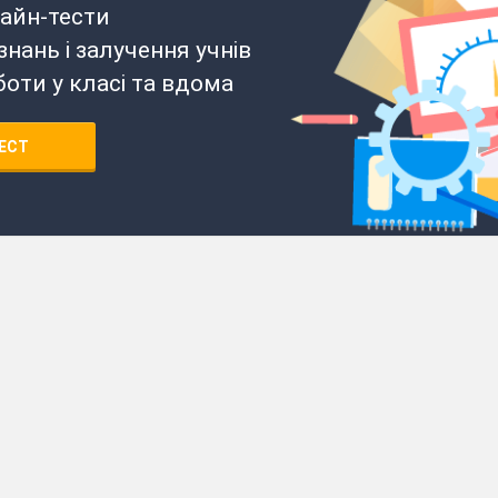
айн-тести
нань і залучення учнів
боти у класі та вдома
ЕСТ