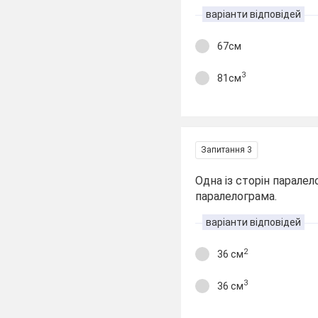
варіанти відповідей
67см
3
81см
Запитання 3
Одна із сторін парале
паралелограма.
варіанти відповідей
2
36 см
3
36 см