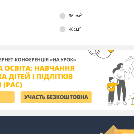
2
96 см
2
46см