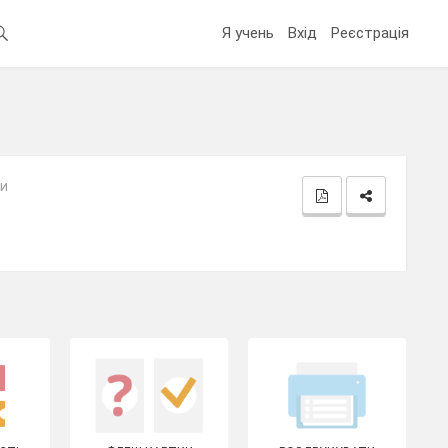
Я учень
Вхід
Реєстрація
зи