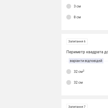
3 см
8 см
Запитання 6
Периметр квадрата до
варіанти відповідей
2
32 см
32 см
Запитання 7