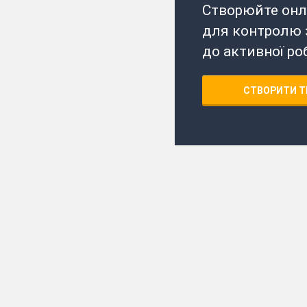
Створюйте онл
для контролю з
до активної ро
СТВОРИТИ Т