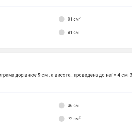
2
81 см
81 см
лограма дорівнює
9
см , а висота , проведена до неї =
4
см. 
36 см
2
72 см