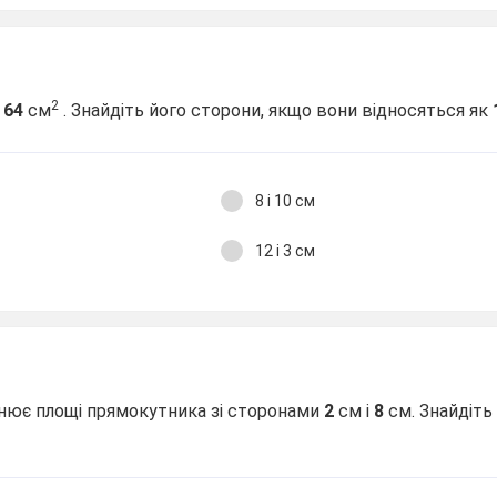
2
-
64
см
. Знайдіть його сторони, якщо вони відносяться як
8 і 10 см
12 і 3 см
нює площі прямокутника зі сторонами
2
см і
8
см. Знайдіть