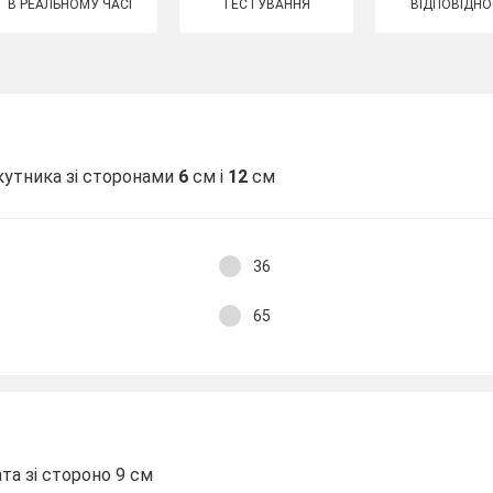
В РЕАЛЬНОМУ ЧАСІ
ТЕСТУВАННЯ
ВІДПОВІДНО
кутника зі сторонами
6
см і
12
см
36
65
та зі стороно 9
см