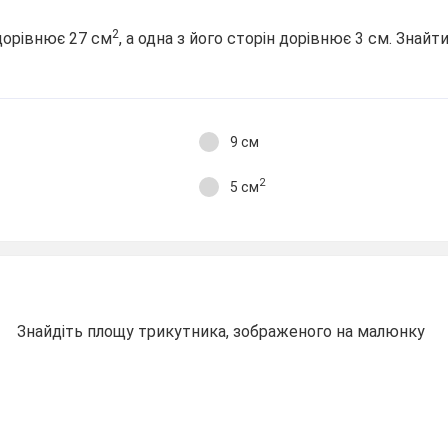
2
дорівнює 27 см
, а одна з його сторін дорівнює 3 см. Знай
9 см
2
5 см
Знайдіть площу трикутника, зображеного на малюнку