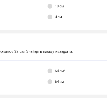
10 см
4 см
рівнює 32 см. Знайдіть площу квадрата.
2
64 см
64 см