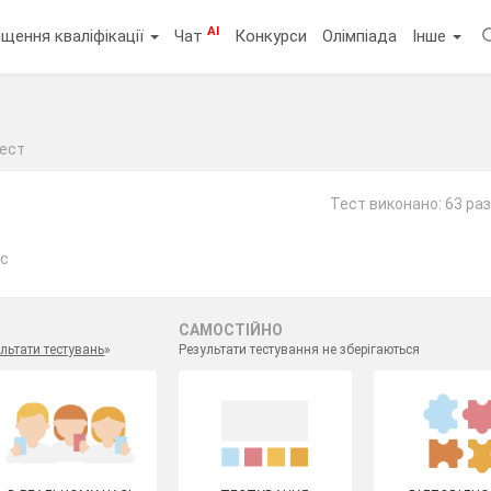
AI
щення кваліфікації
Чат
Конкурси
Олімпіада
Інше
ест
Тест виконано: 63 ра
ас
САМОСТІЙНО
льтати тестувань
»
Результати тестування не зберігаються