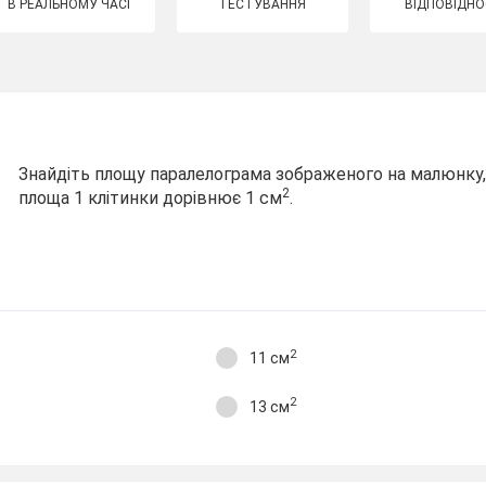
В РЕАЛЬНОМУ ЧАСІ
ТЕСТУВАННЯ
ВІДПОВІДНО
Знайдіть площу паралелограма зображеного на малюнку
2
площа 1 клітинки дорівнює 1 см
.
2
11 см
2
13 см