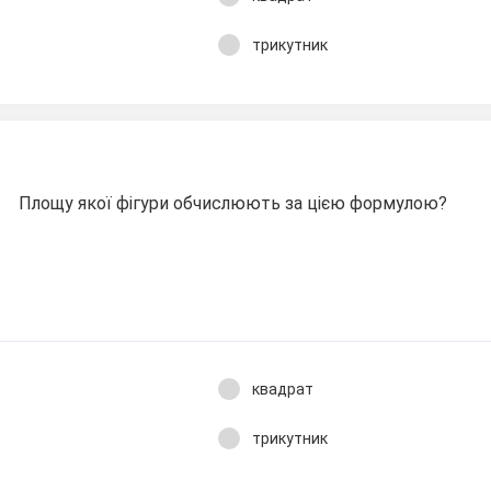
трикутник
Площу якої фігури обчислюють за цією формулою?
квадрат
трикутник