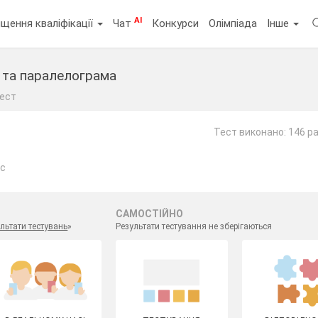
AI
щення кваліфікації
Чат
Конкурси
Олімпіада
Інше
 та паралелограма
ест
Тест виконано: 146 ра
ас
САМОСТІЙНО
льтати тестувань
»
Результати тестування не зберігаються