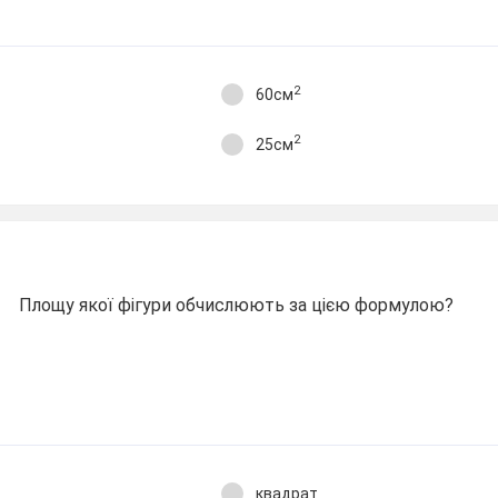
2
60см
2
25см
Площу якої фігури обчислюють за цією формулою?
квадрат