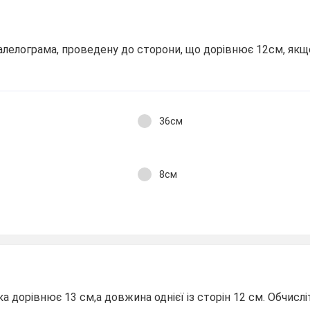
алелограма, проведену до сторони, що дорівнює 12см, якщ
36см
8см
а дорівнює 13 см,а довжина однієї із сторін 12 см. Обчисл