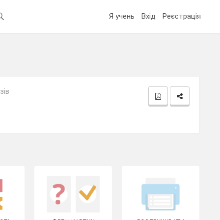
Я учень
Вхід
Реєстрація
зів