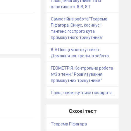
Площі многокутників та їх
властивості. 8-В, 8-Г
Самостійна робота"Теорема
Піфагора. Синус, косинус і
тангенс гострого кута
прямокутного трикутника"
8-А Площі многокутників.
Домашня контрольна робота.
ГЕОМЕТРІЯ. Контрольна робота
№3 з теми:" Розв'язування
прямокутних трикутників"
Площі прямокутника і квадрата.
Схожі тест
Теорема Піфагора