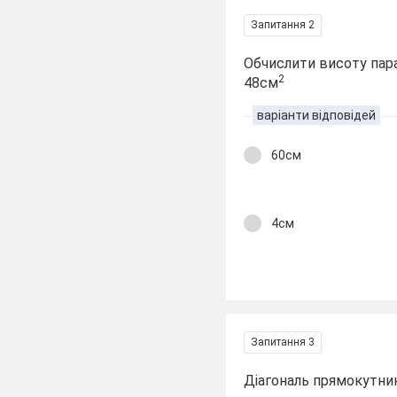
Запитання 2
Обчислити висоту пар
2
48см
варіанти відповідей
60см
4см
Запитання 3
Діагональ прямокутник