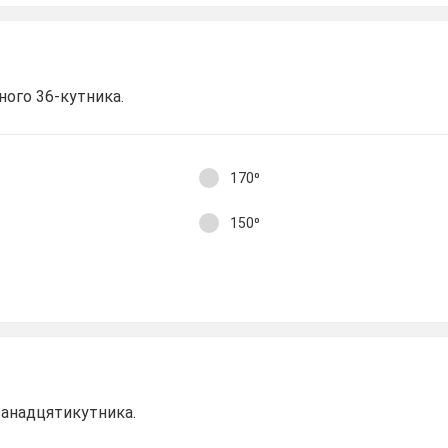
ного 36-кутника.
170⁰
150⁰
ванадцятикутника.