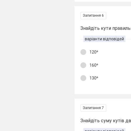
Запитання 6
Знайдіть кути правиль
варіанти відповідей
120⁰
160⁰
130⁰
Запитання 7
Знайдіть суму кутів д