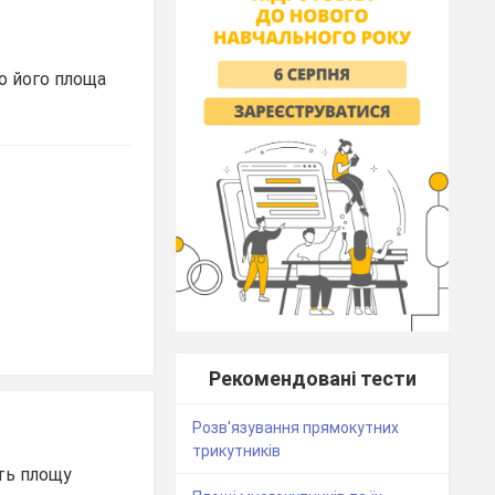
о його площа
Рекомендовані тести
Розв'язування прямокутних
трикутників
іть площу