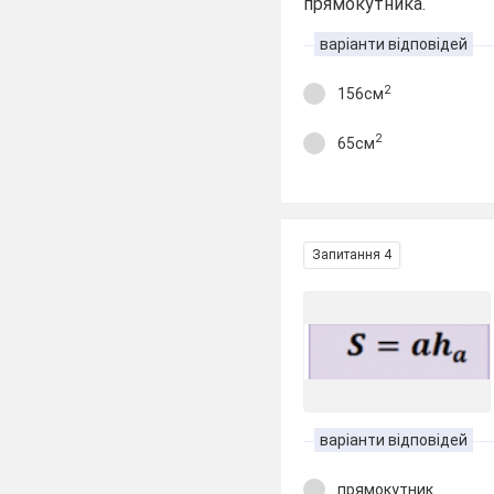
прямокутника.
варіанти відповідей
2
156см
2
65см
Запитання 4
варіанти відповідей
прямокутник