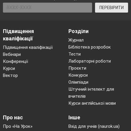
ПЕРЕВІРИТИ
Підвищення
Розділи
кваліфікації
Журнал
Бібліотека розробок
Підвищення кваліфікації
Тести
Вебінари
Лабораторні роботи
Конференції
Проєкти
Курси
Конкурси
Вектор
Олімпіади
Штучний інтелект для
вчителів
Курси англійської мови
Про нас
Інше
Про «На Урок»
Вхід для учнів (naurok.ua)