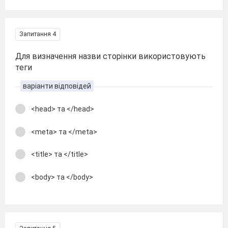
Запитання 4
Для визначення назви сторінки використовують
теги
варіанти відповідей
<head> та </head>
<meta> та </meta>
<title> та </title>
<body> та </body>