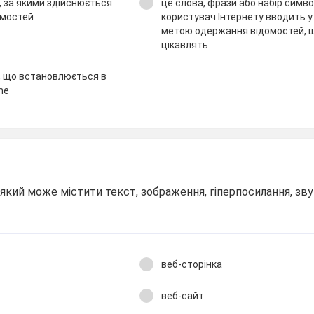
в, за якими здійснюється
це слова, фрази або набір символ
омостей
користувач Інтернету вводить у
метою одержання відомостей, щ
цікавлять
, що встановлюється в
me
який може містити текст, зображення, гіперпосилання, звук
веб-сторінка
веб-сайт