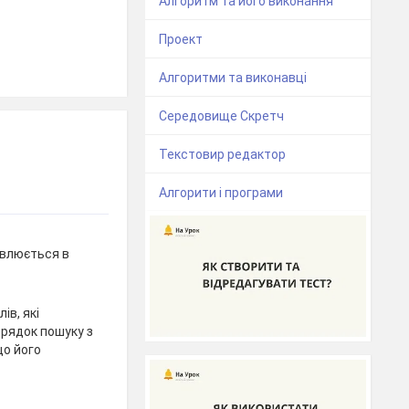
Алгоритм та його виконання
Проект
Алгоритми та виконавці
Середовище Скретч
Текстовир редактор
Алгорити і програми
овлюється в
ів, які
 рядок пошуку з
о його