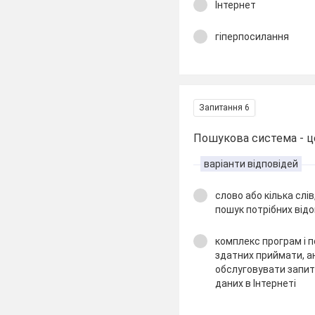
Інтернет
гіперпосилання
Запитання 6
Пошукова система - це 
варіанти відповідей
слово або кілька слі
пошук потрібних від
комплекс програм і 
здатних приймати, а
обслуговувати запит
даних в Інтернеті