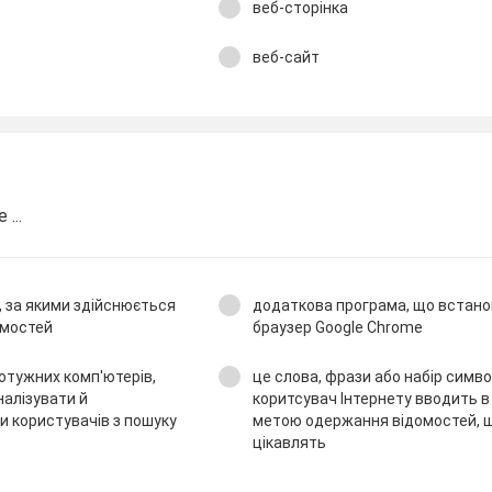
веб-сторінка
веб-сайт
...
в, за якими здійснюється
додаткова програма, що встан
омостей
браузер Google Chrome
потужних комп'ютерів,
це слова, фрази або набір символ
налізувати й
коритсувач Інтернету вводить в
и користувачів з пошуку
метою одержання відомостей, щ
цікавлять