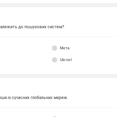
 належить до пошукових систем?
Мета
Ukr.net
іша із сучасних глобальних мереж.