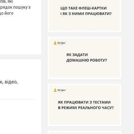
ів, які
 рядок пошуку з
о його
, відео,