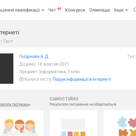
AI
щення кваліфікації
Чат
Конкурси
Олімпіада
Інше
тернеті
Тест
Голдінова А. Д.
Тест
Додано: 18 жовтня 2021
Предмет: Інформатика, 5 клас
Копія з тесту:
Пошук інформації в Інтернеті
САМОСТІЙНО
льтати тестувань
»
Результати тестування не зберігаються