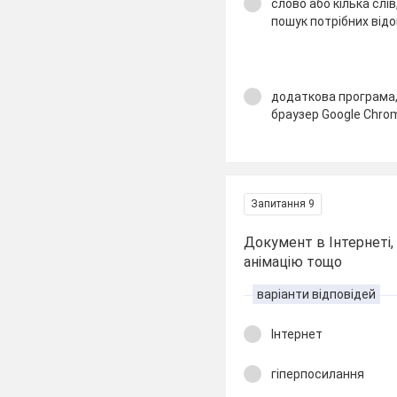
слово або кілька слі
пошук потрібних від
додаткова програма
браузер Google Chro
Запитання 9
Документ в Інтернеті, 
анімацію тощо
варіанти відповідей
Інтернет
гіперпосилання