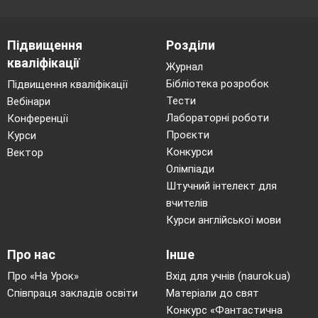
Підвищення
Розділи
кваліфікації
Журнал
Бібліотека розробок
Підвищення кваліфікації
Тести
Вебінари
Лабораторні роботи
Конференції
Проєкти
Курси
Конкурси
Вектор
Олімпіади
Штучний інтелект для
вчителів
Курси англійської мови
Про нас
Інше
Про «На Урок»
Вхід для учнів (naurok.ua)
Співпраця закладів освіти
Матеріали до свят
Конкурс «Фантастична