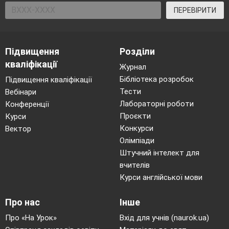
ПЕРЕВІРИТИ
Підвищення
Розділи
кваліфікації
Журнал
Бібліотека розробок
Підвищення кваліфікації
Тести
Вебінари
Лабораторні роботи
Конференції
Проєкти
Курси
Конкурси
Вектор
Олімпіади
Штучний інтелект для
вчителів
Курси англійської мови
Про нас
Інше
Про «На Урок»
Вхід для учнів (naurok.ua)