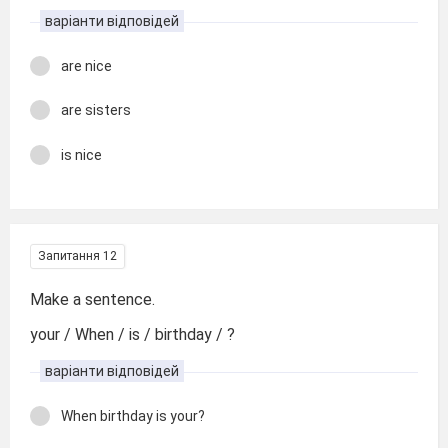
варіанти відповідей
are nice
are sisters
is nice
Запитання 12
Make a sentence.
your / When / is / birthday / ?
варіанти відповідей
When birthday is your?