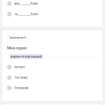
are______from
is_______from
Запитання 9
Мені нудно.
варіанти відповідей
I'm hot.
I'm tired.
I'm bored.