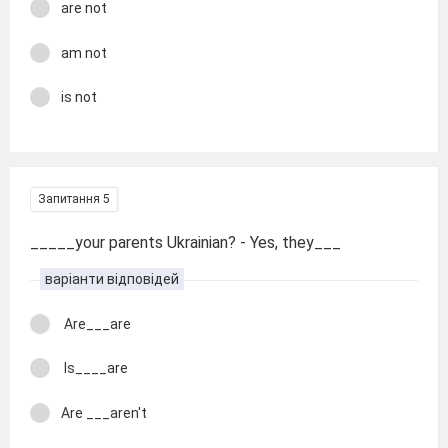
are not
am not
is not
Запитання 5
_____your parents Ukrainian? - Yes, they___
варіанти відповідей
Are___are
Is____are
Are ___aren't