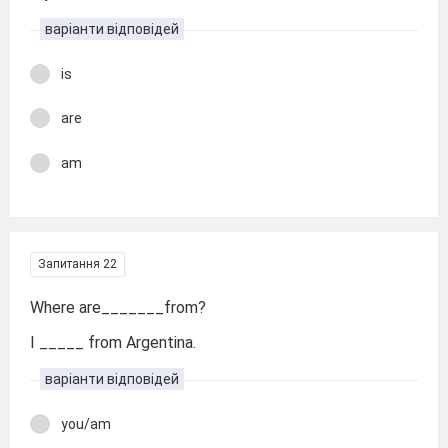
варіанти відповідей
is
are
am
Запитання 22
Where are_______from?
I _____ from Argentina.
варіанти відповідей
you/am