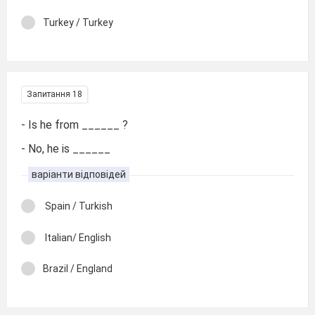
Turkey / Turkey
Запитання 18
- Is he from ______ ?
- No, he is ______
варіанти відповідей
Spain / Turkish
Italian/ English
Brazil / England