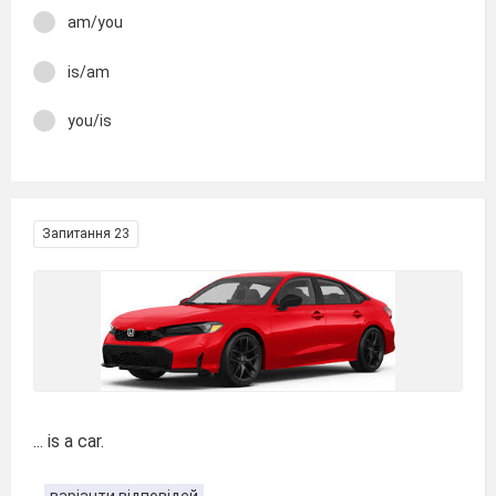
am/you
is/am
you/is
Запитання 23
... is a car.
варіанти відповідей