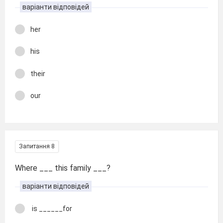
варіанти відповідей
her
his
their
our
Запитання 8
Where ___ this family ___?
варіанти відповідей
is ______for