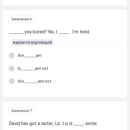
Запитання 6
______you bored? No, I ____ . I’m tired.
варіанти відповідей
Are_____am
Is______am not
Are______am not
Запитання 7
David has got a sister, Liz. Liz is ____ sister.