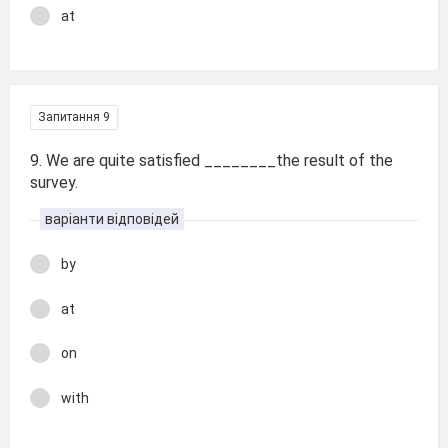
at
Запитання 9
9. We are quite satisfied ________the result of the
survey.
варіанти відповідей
by
at
on
with