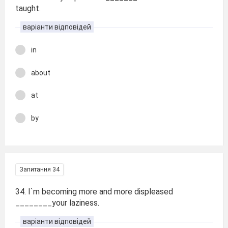
taught.
варіанти відповідей
in
about
at
by
Запитання 34
34. I`m becoming more and more displeased
________your laziness.
варіанти відповідей