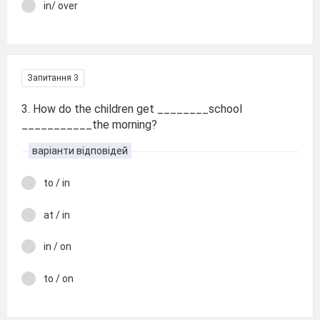
in/ over
Запитання 3
3. How do the children get ________school
___________the morning?
варіанти відповідей
to / in
at / in
in / on
to / on