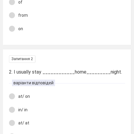
of
from
on
Запитання 2
2. I usually stay ____________home_________night.
варіанти відповідей
at/ on
in/ in
at/ at