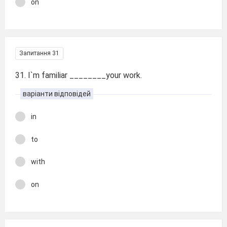
on
Запитання 31
31. I`m familiar ________your work.
варіанти відповідей
in
to
with
on