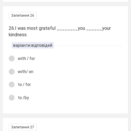
Запитання 26
26.I was most grateful ________you ______your
kindness.
варіанти відповідей
with / for
with/ on
to / for
to /by
Запитання 27