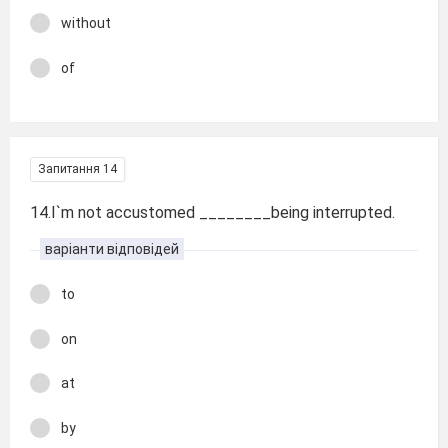
without
of
Запитання 14
14.I`m not accustomed ________being interrupted.
варіанти відповідей
to
on
at
by