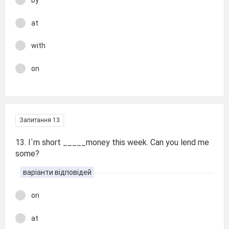
by
at
with
on
Запитання 13
13. I`m short _____money this week. Can you lend me
some?
варіанти відповідей
on
at