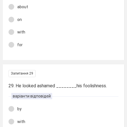
about
on
with
for
Запитання 29
29. He looked ashamed ________his foolishness.
варіанти відповідей
by
with