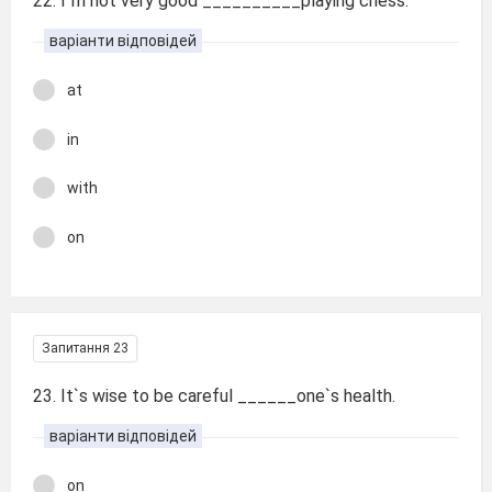
22. I`m not very good __________playing chess.
варіанти відповідей
at
in
with
on
Запитання 23
23. It`s wise to be careful ______one`s health.
варіанти відповідей
on