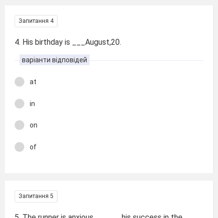
Запитання 4
4. His birthday is ___August,20.
варіанти відповідей
at
in
on
of
Запитання 5
5. The runner is anxious ______his success in the