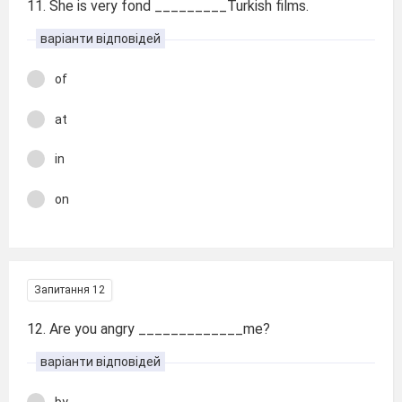
11. She is very fond _________Turkish films.
варіанти відповідей
of
at
in
on
Запитання 12
12. Are you angry _____________me?
варіанти відповідей