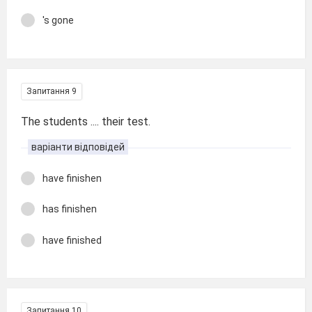
's gone
Запитання 9
The students .... their test.
варіанти відповідей
have finishen
has finishen
have finished
Запитання 10