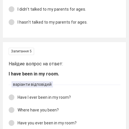
I didn't talked to my parents for ages.
I hasn't talked to my parents for ages.
Запитання 5
Найдие вопрос на ответ:
I have been in my room.
варіанти відповідей
Have I ever been in my room?
Where have you been?
Have you ever been in my room?