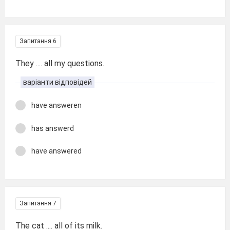
Запитання 6
They .... all my questions.
варіанти відповідей
have answeren
has answerd
have answered
Запитання 7
The cat .... all of its milk.