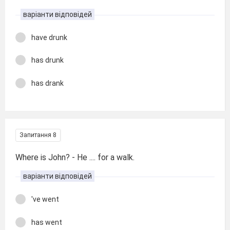
варіанти відповідей
have drunk
has drunk
has drank
Запитання 8
Where is John? - He .... for a walk.
варіанти відповідей
've went
has went