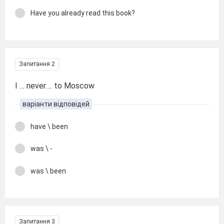
Have you already read this book?
Запитання 2
I … never…. to Moscow
варіанти відповідей
have \ been
was \ -
was \ been
Запитання 3