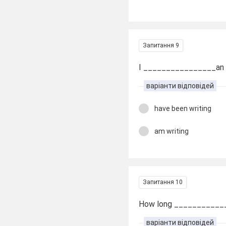
Запитання 9
I ________________an e
варіанти відповідей
have been writing
am writing
Запитання 10
How long ____________
варіанти відповідей