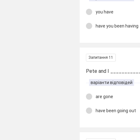
you have
have you been having
Запитання 11
Pete and I ___________
варіанти відповідей
are gone
have been going out