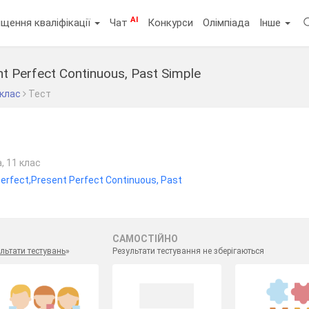
AI
щення кваліфікації
Чат
Конкурси
Олімпіада
Інше
nt Perfect Continuous, Past Simple
 клас
Тест
, 11 клас
erfect,Present Perfect Continuous, Past
САМОСТІЙНО
льтати тестувань
»
Результати тестування не зберігаються