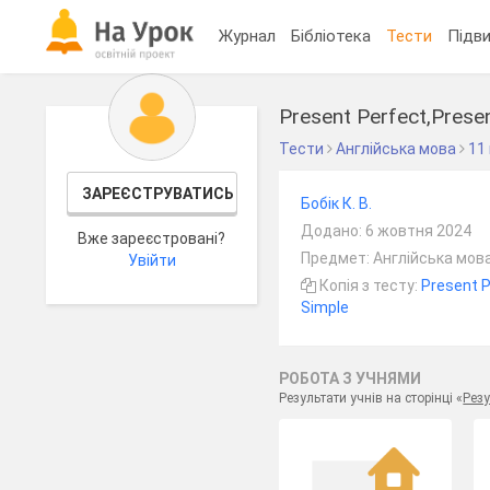
Журнал
Бібліотека
Тести
Підви
Present Perfect,Prese
Тести
Англійська мова
11
ЗАРЕЄСТРУВАТИСЬ
Бобік К. В.
Додано: 6 жовтня 2024
Вже зареєстровані?
Предмет: Англійська мова
Увійти
Копія з тесту:
Present P
Simple
РОБОТА З УЧНЯМИ
Результати учнів на сторінці «
Резу