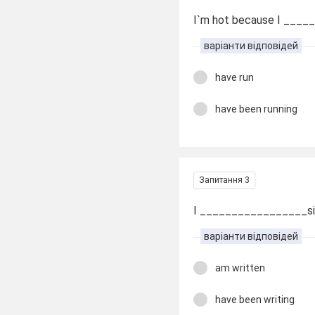
I`m hot because I ____
варіанти відповідей
have run
have been running
Запитання 3
I _________________si
варіанти відповідей
am written
have been writing