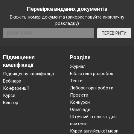
Перевірка виданих документів
Вкажіть номер документа (використовуйте кириличну
розкладку)
ПЕРЕВІРИТИ
Підвищення
Розділи
кваліфікації
Журнал
Бібліотека розробок
Підвищення кваліфікації
Тести
Вебінари
Лабораторні роботи
Конференції
Проєкти
Курси
Конкурси
Вектор
Олімпіади
Штучний інтелект для
вчителів
Курси англійської мови