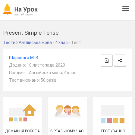
Tog
navi
Present Simple Tense
Тести
Англійська мова
4 клас
Тест
Шаравага М. В.
Додано: 10 листопада 2020
Предмет: Англійська мова, 4 клас
Тест виконано: 50 разів
ДОМАШНЯ РОБОТА
В РЕАЛЬНОМУ ЧАСІ
ТЕСТУВАННЯ