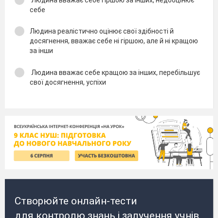
себе
Людина реалістично оцінює свої здібності й
досягнення, вважає себе ні гіршою, але й ні кращою
за інши
Людина вважає себе кращою за інших, перебільшує
свої досягнення, успіхи
Створюйте онлайн-тести
для контролю знань і залучення учнів