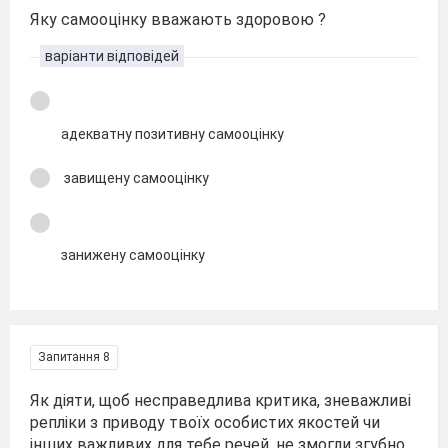
Яку самооцінку вважають здоровою ?
варіанти відповідей
адекватну позитивну самооцінку
завищену самооцінку
занижену самооцінку
Запитання 8
Як діяти, щоб несправедлива критика, зневажливі
репліки з приводу твоїх особистих якостей чи
інших важливих для тебе речей, не змогли згубно