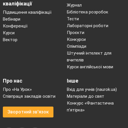
кваліфікації
Журнал
Бібліотека розробок
Підвищення кваліфікації
Тести
Вебінари
Лабораторні роботи
Конференції
Проєкти
Курси
Конкурси
Вектор
Олімпіади
Штучний інтелект для
вчителів
Курси англійської мови
Про нас
Інше
Про «На Урок»
Вхід для учнів (naurok.ua)
Співпраця закладів освіти
Матеріали до свят
Конкурс «Фантастична
п’ятірка»
Зворотний зв'язок