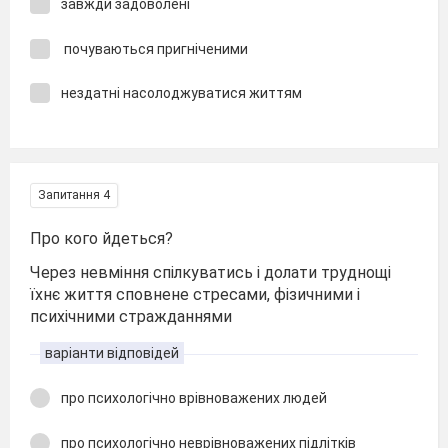
завжди задоволені
почуваються пригніченими
нездатні насолоджуватися життям
Запитання 4
Про кого йдеться?
Через невміння спілкуватись і долати труднощі
їхнє життя сповнене стресами, фізичними і
психічними стражданнями
варіанти відповідей
про психологічно врівноважених людей
про психологічно неврівноважених підлітків