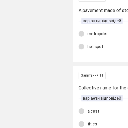
A pavement made of ston
варіанти відповідей
metropolis
hot spot
Запитання 11
Collective name for the ac
варіанти відповідей
a cast
titles