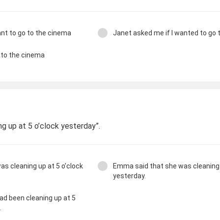
ant to go to the cinema
Janet asked me if I wanted to go 
 to the cinema
ng up at 5 o’clock yesterday”.
s cleaning up at 5 o’clock
Emma said that she was cleaning 
yesterday.
d been cleaning up at 5
.