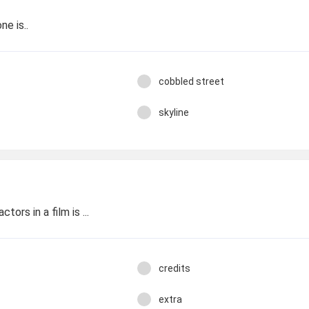
e is..
cobbled street
skyline
tors in a film is ...
credits
extra