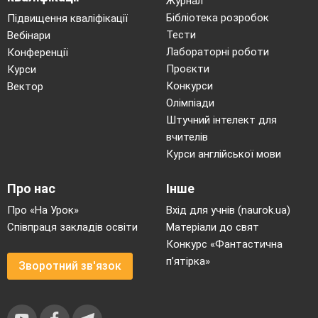
Журнал
Бібліотека розробок
Підвищення кваліфікації
Тести
Вебінари
Лабораторні роботи
Конференції
Проєкти
Курси
Конкурси
Вектор
Олімпіади
Штучний інтелект для
вчителів
Курси англійської мови
Про нас
Інше
Про «На Урок»
Вхід для учнів (naurok.ua)
Співпраця закладів освіти
Матеріали до свят
Конкурс «Фантастична
п’ятірка»
Зворотний зв'язок