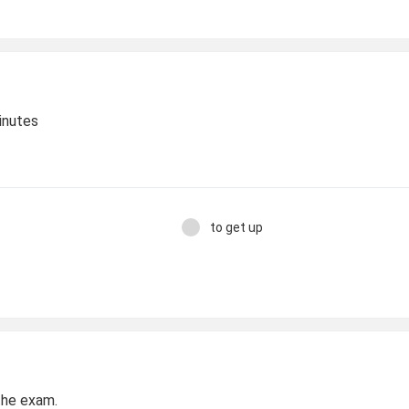
inutes
to get up
the exam.