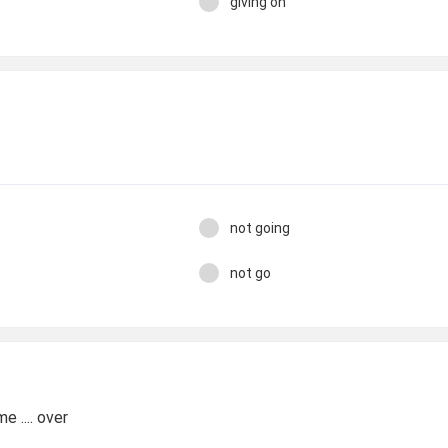
giving on
!
not going
not go
e .... over