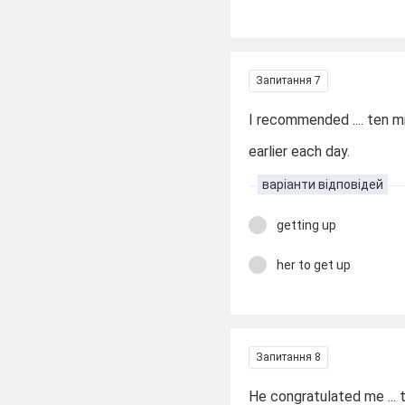
Запитання 7
I recommended .... ten m
earlier each day.
варіанти відповідей
getting up
her to get up
Запитання 8
He congratulated me ...