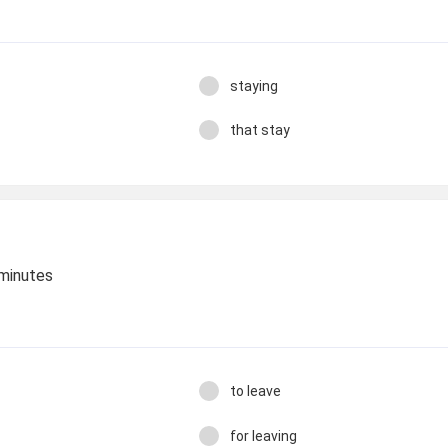
staying
that stay
 minutes
to leave
for leaving