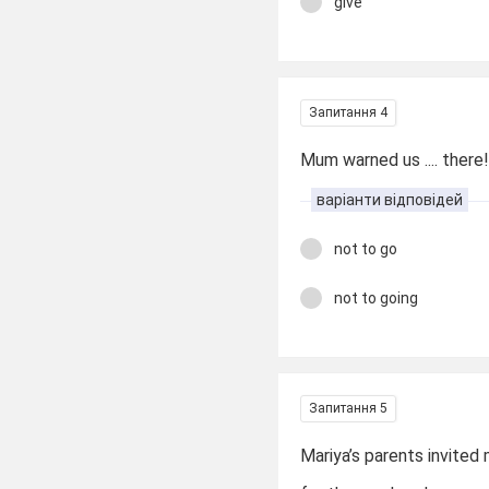
give
Запитання 4
Mum warned us .... there
варіанти відповідей
not to go
not to going
Запитання 5
Mariya’s parents invited m