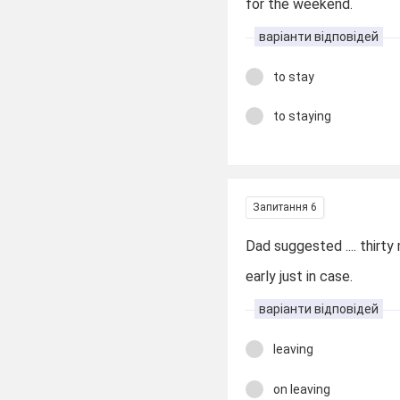
for the weekend.
варіанти відповідей
to stay
to staying
Запитання 6
Dad suggested .... thirty
early just in case.
варіанти відповідей
leaving
on leaving