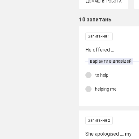
ДОМАШНЯ РОБОТА
10 запитань
Запитання 1
He offered ...
варіанти відповідей
to help
helping me
Запитання 2
She apologised .... my