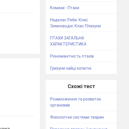
Комахи - Птахи
Надклас Риби. Клас
Земноводні. Клас Плазуни
ПТАХИ ЗАГАЛЬНА
ХАРАКТЕРИСТИКА
Різноманітність птахів
Гризуни зайці копитні
Схожі тест
Розмноження та розвиток
організмів
Фізіологічні системи тварин
чінка,