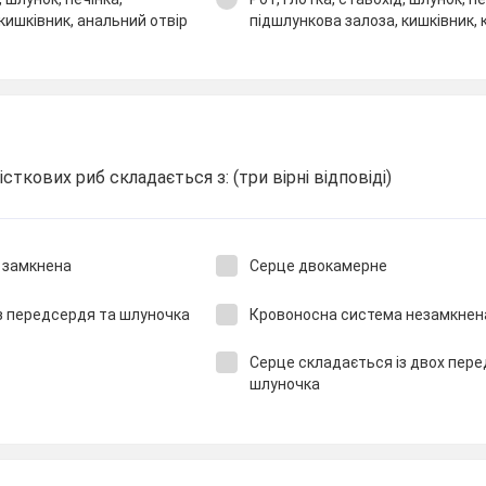
кишківник, анальний отвір
підшлункова залоза, кишківник, 
ткових риб складається з: (три вірні відповіді)
 замкнена
Серце двокамерне
з передсердя та шлуночка
Кровоносна система незамкнен
Серце складається із двох пере
шлуночка