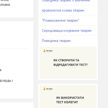
Поведінка тварин, її значення
клоака
кровоносна ссема тварин
"Розмноження тварин"
Середовища існування тварин
Поведінка тварин
а
дсердь і