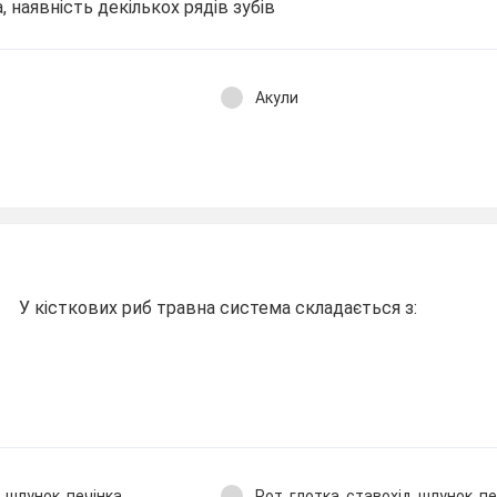
а, наявність декількох рядів зубів
Акули
У кісткових риб травна система складається з:
, шлунок, печінка,
Рот, глотка, ставохід, шлунок, пе