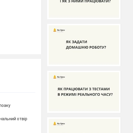
лоаку
анальний отвір