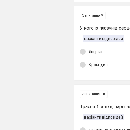
Запитання 9
У кого із плазунів се
варіанти відповідей
Ящірка
Крокодил
Запитання 10
Трахея, бронхи, парні л
варіанти відповідей