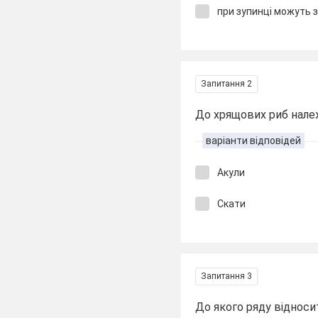
при зупинці можуть 
Запитання 2
До хрящових риб нале
варіанти відповідей
Акули
Скати
Запитання 3
До якого ряду відноси