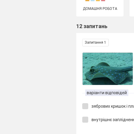
ДОМАШНЯ РОБОТА
12 запитань
Запитання 1
варіанти відповідей
зябрових кришок і п
внутрішнє запліднен