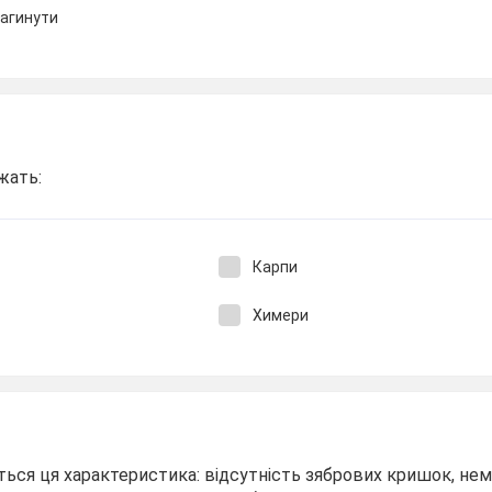
загинути
жать:
Карпи
Химери
ться ця характеристика: відсутність зябрових кришок, не