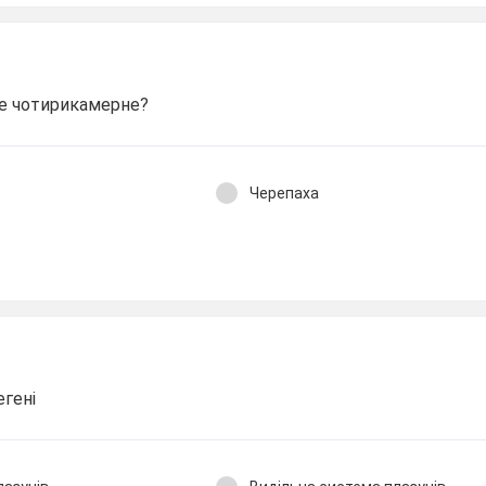
рце чотирикамерне?
Черепаха
егені