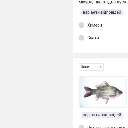
міхура, плакоїдна луск
варіанти відповідей
Химери
Скати
Запитання 4
варіанти відповідей
Рот, глотка, ставохід