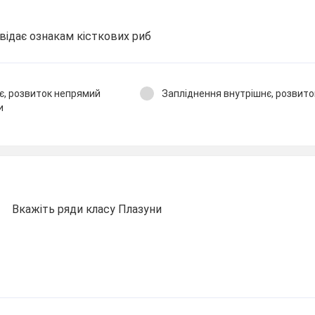
відає ознакам кісткових риб
є, розвиток непрямий
Запліднення внутрішнє, розвит
и
Вкажіть ряди класу Плазуни