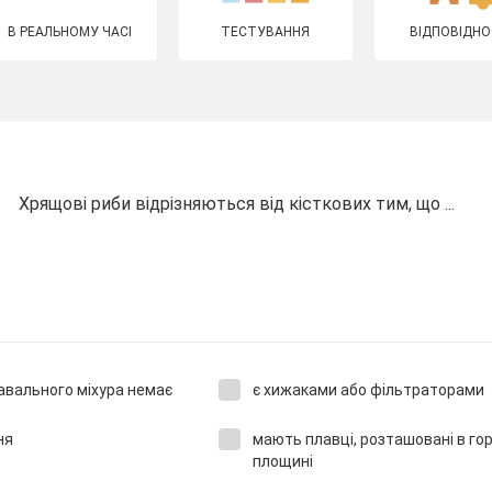
В РЕАЛЬНОМУ ЧАСІ
ТЕСТУВАННЯ
ВІДПОВІДНО
Хрящові риби відрізняються від кісткових тим, що ...
лавального міхура немає
є хижаками або фільтраторами
ня
мають плавці, розташовані в го
площині