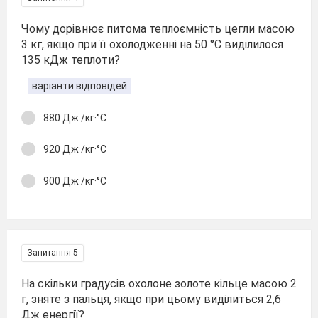
Чому дорівнює питома теплоємність цегли масою
3 кг, якщо при її охолодженні на 50 °С виділилося
135 кДж теплоти?
варіанти відповідей
880 Дж /кг·°С
920 Дж /кг·°С
900 Дж /кг·°С
Запитання 5
На скільки градусів охолоне золоте кільце масою 2
г, зняте з пальця, якщо при цьому виділиться 2,6
Дж енергії?