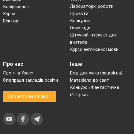
Лабораторні роботи
Конференції
Проєкти
Курси
Конкурси
Вектор
Олімпіади
Штучний інтелект для
вчителів
Курси англійської мови
Про нас
Інше
Про «На Урок»
Вхід для учнів (naurok.ua)
Співпраця закладів освіти
Матеріали до свят
Конкурс «Фантастична
п’ятірка»
Зворотний зв'язок